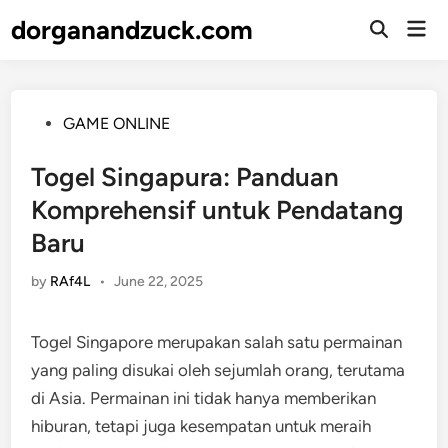
Skip
dorganandzuck.com
Mai
to
Open
Men
Search
content
Posted
GAME ONLINE
in
Togel Singapura: Panduan
Komprehensif untuk Pendatang
Baru
by
RAf4L
•
June 22, 2025
Togel Singapore merupakan salah satu permainan
yang paling disukai oleh sejumlah orang, terutama
di Asia. Permainan ini tidak hanya memberikan
hiburan, tetapi juga kesempatan untuk meraih