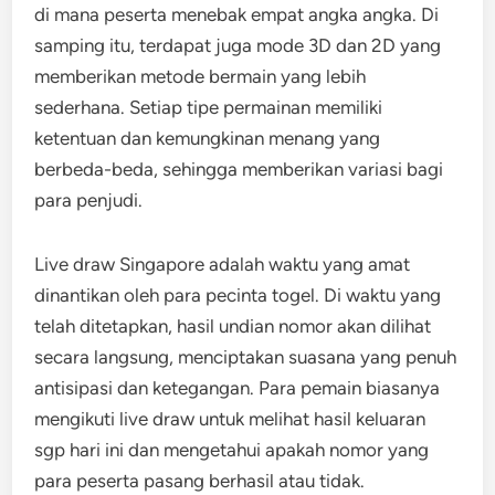
di mana peserta menebak empat angka angka. Di
samping itu, terdapat juga mode 3D dan 2D yang
memberikan metode bermain yang lebih
sederhana. Setiap tipe permainan memiliki
ketentuan dan kemungkinan menang yang
berbeda-beda, sehingga memberikan variasi bagi
para penjudi.
Live draw Singapore adalah waktu yang amat
dinantikan oleh para pecinta togel. Di waktu yang
telah ditetapkan, hasil undian nomor akan dilihat
secara langsung, menciptakan suasana yang penuh
antisipasi dan ketegangan. Para pemain biasanya
mengikuti live draw untuk melihat hasil keluaran
sgp hari ini dan mengetahui apakah nomor yang
para peserta pasang berhasil atau tidak.