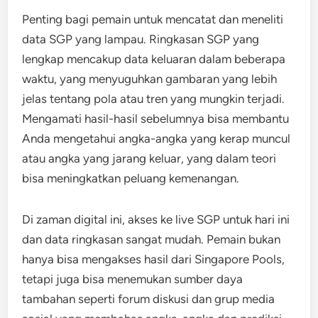
Penting bagi pemain untuk mencatat dan meneliti
data SGP yang lampau. Ringkasan SGP yang
lengkap mencakup data keluaran dalam beberapa
waktu, yang menyuguhkan gambaran yang lebih
jelas tentang pola atau tren yang mungkin terjadi.
Mengamati hasil-hasil sebelumnya bisa membantu
Anda mengetahui angka-angka yang kerap muncul
atau angka yang jarang keluar, yang dalam teori
bisa meningkatkan peluang kemenangan.
Di zaman digital ini, akses ke live SGP untuk hari ini
dan data ringkasan sangat mudah. Pemain bukan
hanya bisa mengakses hasil dari Singapore Pools,
tetapi juga bisa menemukan sumber daya
tambahan seperti forum diskusi dan grup media