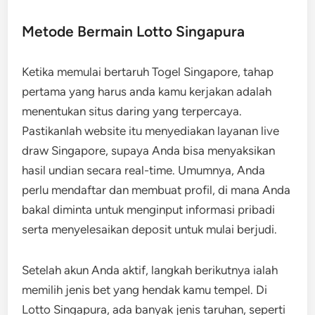
Metode Bermain Lotto Singapura
Ketika memulai bertaruh Togel Singapore, tahap
pertama yang harus anda kamu kerjakan adalah
menentukan situs daring yang terpercaya.
Pastikanlah website itu menyediakan layanan live
draw Singapore, supaya Anda bisa menyaksikan
hasil undian secara real-time. Umumnya, Anda
perlu mendaftar dan membuat profil, di mana Anda
bakal diminta untuk menginput informasi pribadi
serta menyelesaikan deposit untuk mulai berjudi.
Setelah akun Anda aktif, langkah berikutnya ialah
memilih jenis bet yang hendak kamu tempel. Di
Lotto Singapura, ada banyak jenis taruhan, seperti