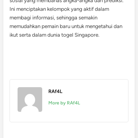
sosial yang membahas angka-angka dan prediksi.
Ini menciptakan kelompok yang aktif dalam
membagi informasi, sehingga semakin
memudahkan pemain baru untuk mengetahui dan
ikut serta dalam dunia togel Singapore.
RAf4L
More by RAf4L