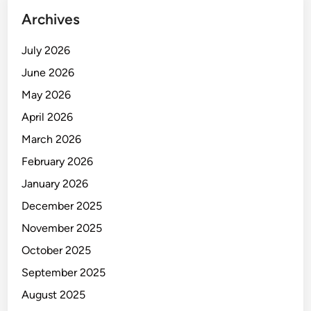
Archives
July 2026
June 2026
May 2026
April 2026
March 2026
February 2026
January 2026
December 2025
November 2025
October 2025
September 2025
August 2025