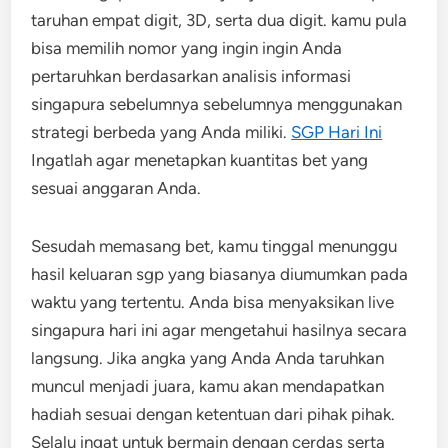
taruhan empat digit, 3D, serta dua digit. kamu pula
bisa memilih nomor yang ingin ingin Anda
pertaruhkan berdasarkan analisis informasi
singapura sebelumnya sebelumnya menggunakan
strategi berbeda yang Anda miliki.
SGP Hari Ini
Ingatlah agar menetapkan kuantitas bet yang
sesuai anggaran Anda.
Sesudah memasang bet, kamu tinggal menunggu
hasil keluaran sgp yang biasanya diumumkan pada
waktu yang tertentu. Anda bisa menyaksikan live
singapura hari ini agar mengetahui hasilnya secara
langsung. Jika angka yang Anda Anda taruhkan
muncul menjadi juara, kamu akan mendapatkan
hadiah sesuai dengan ketentuan dari pihak pihak.
Selalu ingat untuk bermain dengan cerdas serta