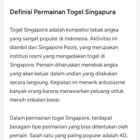
Definisi Permainan Togel Singapura
Togel Singapore adalah kompetisi tebak angka
yang sangat populer di Indonesia. Aktivitas ini
diambil dari Singapore Pools, yang merupakan
institusi resmi yang mengadakan togel di
Singapore. Pemain diharuskan menebak angka
yang akan keluar dalam undian yang dilakukan
secara langsung. Kegiatan ini menarik antusiasme
banyak orang karena menawarkan peluang untuk
meraih imbalan besar.
Dalam permainan togel Singapore, terdapat
beragam tipe permainan yang bisa ditentukan oleh
pemain. Salah satu yang paling populer adalah 4D,