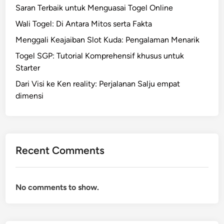
Saran Terbaik untuk Menguasai Togel Online
Wali Togel: Di Antara Mitos serta Fakta
Menggali Keajaiban Slot Kuda: Pengalaman Menarik
Togel SGP: Tutorial Komprehensif khusus untuk
Starter
Dari Visi ke Ken reality: Perjalanan Salju empat
dimensi
Recent Comments
No comments to show.