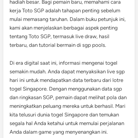
hadiah besar. Bagi pemain baru, memahami cara
kerja Toto SGP adalah tahapan penting sebelum
mulai memasang taruhan. Dalam buku petunjuk ini,
kami akan menjelaskan berbagai aspek penting
tentang Toto SGP, termasuk live draw, hasil
terbaru, dan tutorial bermain di sgp pools.
Di era digital saat ini, informasi mengenai togel
semakin mudah. Anda dapat menyaksikan live sgp
hari ini untuk mendapatkan data terbaru dari lotre
togel Singapore. Dengan menggunakan data sgp
dan ringkasan SGP, pemain dapat melihat pola dan
meningkatkan peluang mereka untuk berhasil. Mari
kita telusuri dunia togel Singapore dan temukan
segala hal Anda ketahui untuk memulai perjalanan
Anda dalam game yang menyenangkan ini.