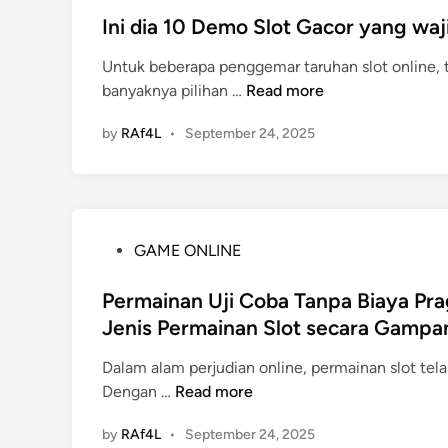
e
a
a
s
Ini dia 10 Demo Slot Gacor yang waj
u
h
m
t
n
i
a
Untuk beberapa penggemar taruhan slot online,
e
t
S
n
I
banyaknya pilihan …
Read more
d
u
l
p
n
i
k
o
a
by
RAf4L
•
September 24, 2025
i
n
T
t
d
d
a
D
a
i
n
e
H
a
a
m
a
1
h
o
P
GAME ONLINE
r
0
A
:
o
a
D
i
P
s
Permainan Uji Coba Tanpa Biaya Pr
p
e
r
a
t
a
Jenis Permainan Slot secara Gampa
m
n
e
n
o
Dalam alam perjudian online, permainan slot tela
d
d
S
P
Dengan …
u
Read more
i
l
e
a
n
o
by
RAf4L
•
September 24, 2025
r
n