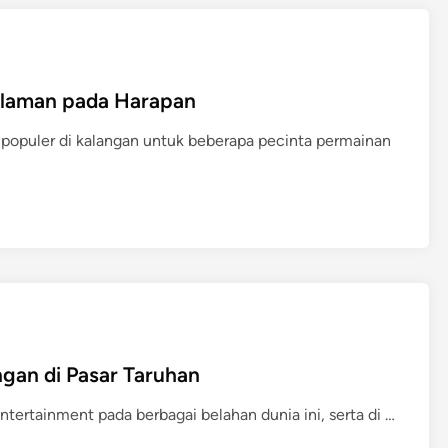
alaman pada Harapan
l populer di kalangan untuk beberapa pecinta permainan
gan di Pasar Taruhan
K
ntertainment pada berbagai belahan dunia ini, serta di …
u