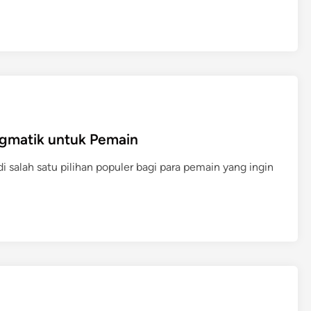
d
a
T
o
g
e
l
:
agmatik untuk Pemain
K
e
 salah satu pilihan populer bagi para pemain yang ingin
s
e
m
p
a
t
a
n
d