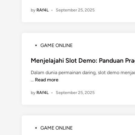
e
e
i
n
by
RAf4L
•
September 25, 2025
r
n
g
m
o
a
p
i
t
n
i
P
GAME ONLINE
a
m
o
n
a
s
Menjelajahi Slot Demo: Panduan Pr
P
l
t
o
Dalam dunia permainan daring, slot demo menjadi
k
e
k
M
…
Read more
a
d
e
e
n
i
r
by
RAf4L
•
September 25, 2025
n
P
n
O
j
e
n
e
n
l
l
g
i
a
a
P
GAME ONLINE
n
j
l
o