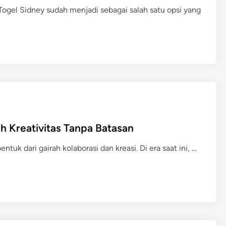
Togel Sidney sudah menjadi sebagai salah satu opsi yang
h Kreativitas Tanpa Batasan
W
k dari gairah kolaborasi dan kreasi. Di era saat ini, …
a
r
g
a
d
e