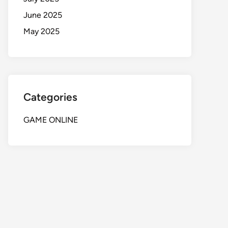
June 2025
May 2025
Categories
GAME ONLINE