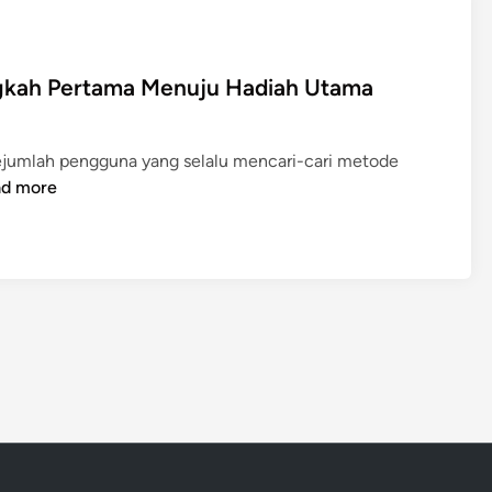
l
a
p
ngkah Pertama Menuju Hadiah Utama
a
n
p
sejumlah pengguna yang selalu mencari-cari metode
u
d more
l
u
h
d
e
l
a
p
a
n
:
W