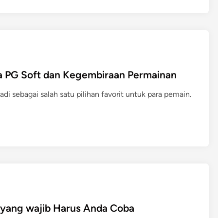
T
a
r
u
h
a
n
a PG Soft dan Kegembiraan Permainan
adi sebagai salah satu pilihan favorit untuk para pemain.
y yang wajib Harus Anda Coba