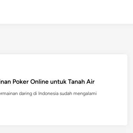
an Poker Online untuk Tanah Air
permainan daring di Indonesia sudah mengalami