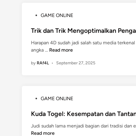
P
o
P
GAME ONLINE
k
o
e
s
Trik dan Trik Mengoptimalkan Peng
r
t
:
Harapan 4D sudah jadi salah satu media terkena
e
P
T
angka …
Read more
d
e
r
i
r
by
RAf4L
•
September 27, 2025
i
n
k
k
e
d
m
a
b
n
a
P
GAME ONLINE
T
n
o
r
g
s
Kuda Togel: Kesempatan dan Tantan
i
a
t
k
Judi sudah lama menjadi bagian dari tradisi dan e
n
e
M
Read more
P
d