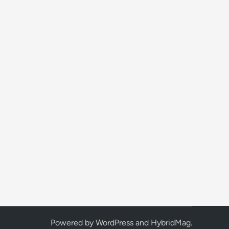
Powered by
WordPress
and
HybridMag
.