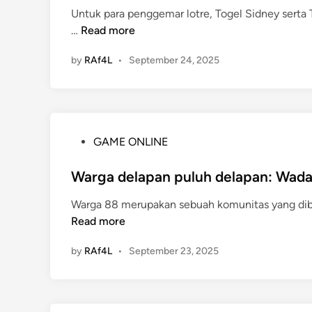
t
P
b
Untuk para penggemar lotre, Togel Sidney serta 
i
n
e
e
d
K
…
Read more
a
d
r
i
u
y
i
m
j
by
RAf4L
•
September 24, 2025
n
a
n
a
a
c
P
i
j
i
r
n
a
K
a
a
l
e
g
n
p
P
GAME ONLINE
b
m
S
a
o
e
a
l
d
s
Warga delapan puluh delapan: Wada
r
t
o
a
t
h
i
Warga 88 merupakan sebuah komunitas yang dibentu
t
t
e
a
k
Read more
U
a
d
s
:
j
h
i
i
M
by
RAf4L
•
September 23, 2025
i
u
n
l
e
C
n
a
n
o
2
n
g
b
0