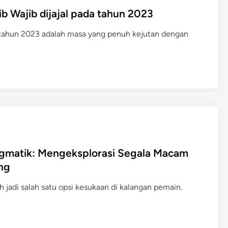
a
ib Wajib dijajal pada tahun 2023
n
 tahun 2023 adalah masa yang penuh kejutan dengan
T
a
n
t
a
n
g
a
n
d
agmatik: Mengeksplorasi Segala Macam
i
ng
P
a
h jadi salah satu opsi kesukaan di kalangan pemain.
s
a
r