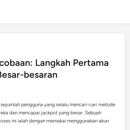
rcobaan: Langkah Pertama
Besar-besaran
, sejumlah pengguna yang selalu mencari-cari metode
ka dan mencapai jackpot yang besar. Sebuah
proses ini ialah dengan memakai menggunakan akun