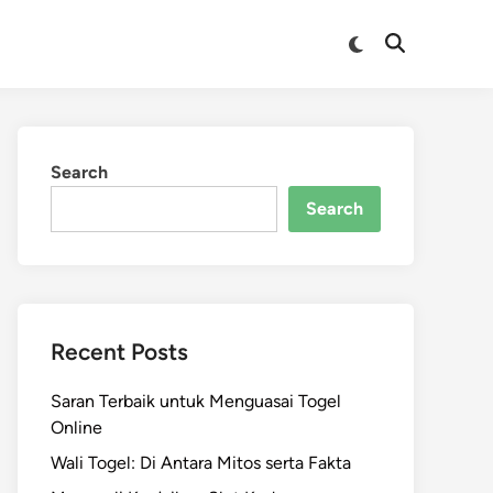
Switch
Open
to
Search
dark
mode
Search
Search
Recent Posts
Saran Terbaik untuk Menguasai Togel
Online
Wali Togel: Di Antara Mitos serta Fakta