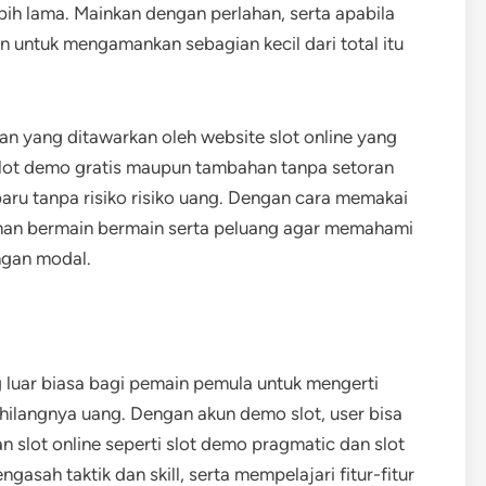
h lama. Mainkan dengan perlahan, serta apabila
 untuk mengamankan sebagian kecil dari total itu
n yang ditawarkan oleh website slot online yang
lot demo gratis maupun tambahan tanpa setoran
ru tanpa risiko risiko uang. Dengan cara memakai
man bermain bermain serta peluang agar memahami
angan modal.
 luar biasa bagi pemain pemula untuk mengerti
hilangnya uang. Dengan akun demo slot, user bisa
 slot online seperti slot demo pragmatic dan slot
asah taktik dan skill, serta mempelajari fitur-fitur