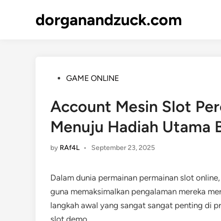
Skip
dorganandzuck.com
to
content
Posted
GAME ONLINE
in
Account Mesin Slot Pe
Menuju Hadiah Utama 
by
RAf4L
•
September 23, 2025
Dalam dunia permainan permainan slot online
guna memaksimalkan pengalaman mereka mere
langkah awal yang sangat sangat penting di 
slot demo.