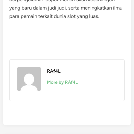
yang baru dalam judi judi, serta meningkatkan ilmu
para pemain terkait dunia slot yang luas.
RAf4L
More by RAf4L