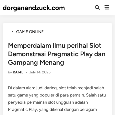
Skip
dorganandzuck.com
Mai
to
Open
Men
Search
content
Posted
GAME ONLINE
in
Memperdalam Ilmu perihal Slot
Demonstrasi Pragmatic Play dan
Gampang Menang
by
RAf4L
•
July 14, 2025
Di dalam alam judi daring, slot telah menjadi salah
satu game yang populer di para pemain. Salah satu
penyedia permainan slot unggulan adalah
Pragmatic Play, yang dikenal dengan beragam