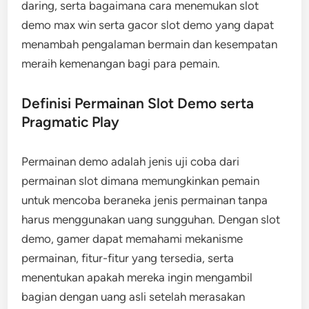
daring, serta bagaimana cara menemukan slot
demo max win serta gacor slot demo yang dapat
menambah pengalaman bermain dan kesempatan
meraih kemenangan bagi para pemain.
Definisi Permainan Slot Demo serta
Pragmatic Play
Permainan demo adalah jenis uji coba dari
permainan slot dimana memungkinkan pemain
untuk mencoba beraneka jenis permainan tanpa
harus menggunakan uang sungguhan. Dengan slot
demo, gamer dapat memahami mekanisme
permainan, fitur-fitur yang tersedia, serta
menentukan apakah mereka ingin mengambil
bagian dengan uang asli setelah merasakan