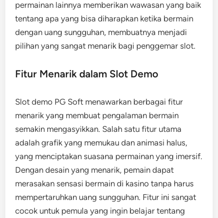
permainan lainnya memberikan wawasan yang baik
tentang apa yang bisa diharapkan ketika bermain
dengan uang sungguhan, membuatnya menjadi
pilihan yang sangat menarik bagi penggemar slot.
Fitur Menarik dalam Slot Demo
Slot demo PG Soft menawarkan berbagai fitur
menarik yang membuat pengalaman bermain
semakin mengasyikkan. Salah satu fitur utama
adalah grafik yang memukau dan animasi halus,
yang menciptakan suasana permainan yang imersif.
Dengan desain yang menarik, pemain dapat
merasakan sensasi bermain di kasino tanpa harus
mempertaruhkan uang sungguhan. Fitur ini sangat
cocok untuk pemula yang ingin belajar tentang