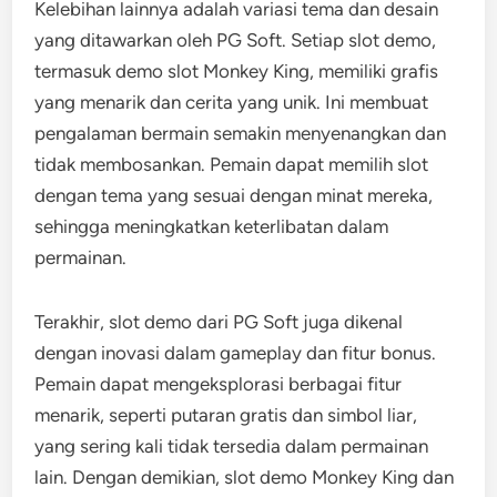
Kelebihan lainnya adalah variasi tema dan desain
yang ditawarkan oleh PG Soft. Setiap slot demo,
termasuk demo slot Monkey King, memiliki grafis
yang menarik dan cerita yang unik. Ini membuat
pengalaman bermain semakin menyenangkan dan
tidak membosankan. Pemain dapat memilih slot
dengan tema yang sesuai dengan minat mereka,
sehingga meningkatkan keterlibatan dalam
permainan.
Terakhir, slot demo dari PG Soft juga dikenal
dengan inovasi dalam gameplay dan fitur bonus.
Pemain dapat mengeksplorasi berbagai fitur
menarik, seperti putaran gratis dan simbol liar,
yang sering kali tidak tersedia dalam permainan
lain. Dengan demikian, slot demo Monkey King dan