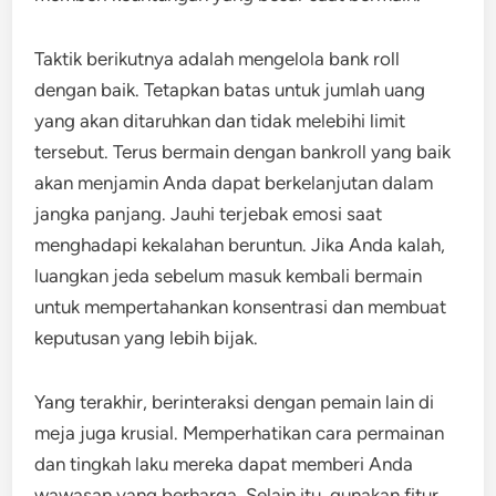
Taktik berikutnya adalah mengelola bank roll
dengan baik. Tetapkan batas untuk jumlah uang
yang akan ditaruhkan dan tidak melebihi limit
tersebut. Terus bermain dengan bankroll yang baik
akan menjamin Anda dapat berkelanjutan dalam
jangka panjang. Jauhi terjebak emosi saat
menghadapi kekalahan beruntun. Jika Anda kalah,
luangkan jeda sebelum masuk kembali bermain
untuk mempertahankan konsentrasi dan membuat
keputusan yang lebih bijak.
Yang terakhir, berinteraksi dengan pemain lain di
meja juga krusial. Memperhatikan cara permainan
dan tingkah laku mereka dapat memberi Anda
wawasan yang berharga. Selain itu, gunakan fitur