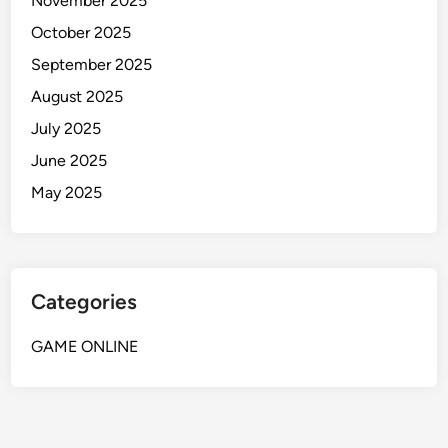
November 2025
October 2025
September 2025
August 2025
July 2025
June 2025
May 2025
Categories
GAME ONLINE