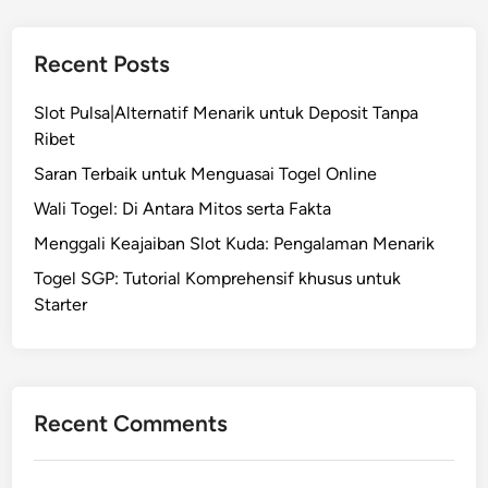
Recent Posts
Slot Pulsa|Alternatif Menarik untuk Deposit Tanpa
Ribet
Saran Terbaik untuk Menguasai Togel Online
Wali Togel: Di Antara Mitos serta Fakta
Menggali Keajaiban Slot Kuda: Pengalaman Menarik
Togel SGP: Tutorial Komprehensif khusus untuk
Starter
Recent Comments