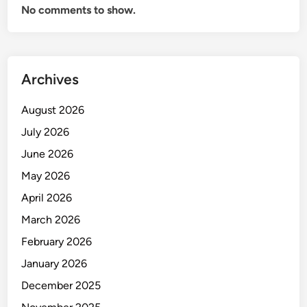
No comments to show.
Archives
August 2026
July 2026
June 2026
May 2026
April 2026
March 2026
February 2026
January 2026
December 2025