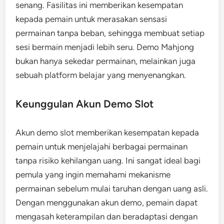
senang. Fasilitas ini memberikan kesempatan
kepada pemain untuk merasakan sensasi
permainan tanpa beban, sehingga membuat setiap
sesi bermain menjadi lebih seru. Demo Mahjong
bukan hanya sekedar permainan, melainkan juga
sebuah platform belajar yang menyenangkan.
Keunggulan Akun Demo Slot
Akun demo slot memberikan kesempatan kepada
pemain untuk menjelajahi berbagai permainan
tanpa risiko kehilangan uang. Ini sangat ideal bagi
pemula yang ingin memahami mekanisme
permainan sebelum mulai taruhan dengan uang asli.
Dengan menggunakan akun demo, pemain dapat
mengasah keterampilan dan beradaptasi dengan