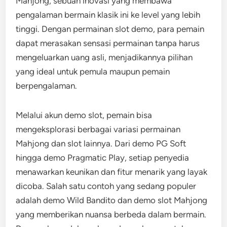
Mahjong, sebuah inovasi yang membawa
pengalaman bermain klasik ini ke level yang lebih
tinggi. Dengan permainan slot demo, para pemain
dapat merasakan sensasi permainan tanpa harus
mengeluarkan uang asli, menjadikannya pilihan
yang ideal untuk pemula maupun pemain
berpengalaman.
Melalui akun demo slot, pemain bisa
mengeksplorasi berbagai variasi permainan
Mahjong dan slot lainnya. Dari demo PG Soft
hingga demo Pragmatic Play, setiap penyedia
menawarkan keunikan dan fitur menarik yang layak
dicoba. Salah satu contoh yang sedang populer
adalah demo Wild Bandito dan demo slot Mahjong
yang memberikan nuansa berbeda dalam bermain.