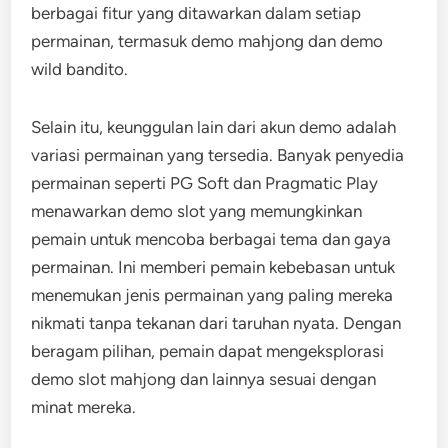
berbagai fitur yang ditawarkan dalam setiap
permainan, termasuk demo mahjong dan demo
wild bandito.
Selain itu, keunggulan lain dari akun demo adalah
variasi permainan yang tersedia. Banyak penyedia
permainan seperti PG Soft dan Pragmatic Play
menawarkan demo slot yang memungkinkan
pemain untuk mencoba berbagai tema dan gaya
permainan. Ini memberi pemain kebebasan untuk
menemukan jenis permainan yang paling mereka
nikmati tanpa tekanan dari taruhan nyata. Dengan
beragam pilihan, pemain dapat mengeksplorasi
demo slot mahjong dan lainnya sesuai dengan
minat mereka.