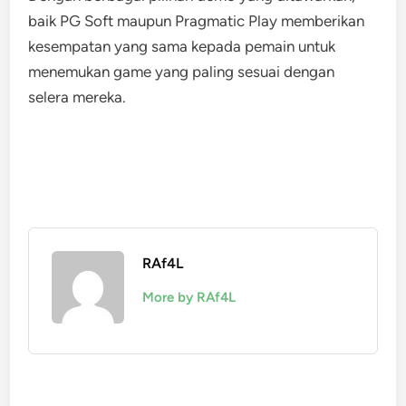
baik PG Soft maupun Pragmatic Play memberikan
kesempatan yang sama kepada pemain untuk
menemukan game yang paling sesuai dengan
selera mereka.
RAf4L
More by RAf4L