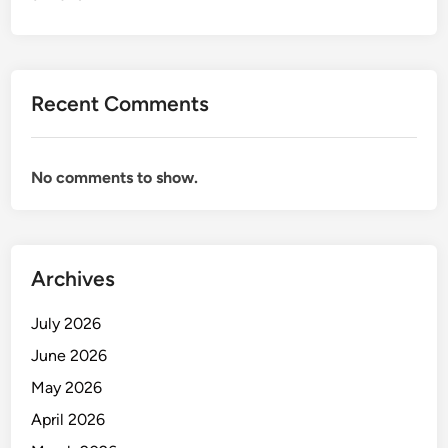
Recent Comments
No comments to show.
Archives
July 2026
June 2026
May 2026
April 2026