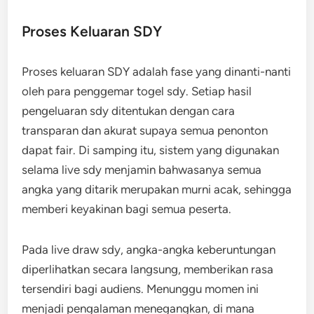
Proses Keluaran SDY
Proses keluaran SDY adalah fase yang dinanti-nanti
oleh para penggemar togel sdy. Setiap hasil
pengeluaran sdy ditentukan dengan cara
transparan dan akurat supaya semua penonton
dapat fair. Di samping itu, sistem yang digunakan
selama live sdy menjamin bahwasanya semua
angka yang ditarik merupakan murni acak, sehingga
memberi keyakinan bagi semua peserta.
Pada live draw sdy, angka-angka keberuntungan
diperlihatkan secara langsung, memberikan rasa
tersendiri bagi audiens. Menunggu momen ini
menjadi pengalaman menegangkan, di mana