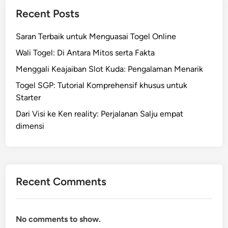
Recent Posts
Saran Terbaik untuk Menguasai Togel Online
Wali Togel: Di Antara Mitos serta Fakta
Menggali Keajaiban Slot Kuda: Pengalaman Menarik
Togel SGP: Tutorial Komprehensif khusus untuk
Starter
Dari Visi ke Ken reality: Perjalanan Salju empat
dimensi
Recent Comments
No comments to show.