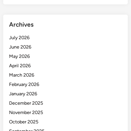
Archives
July 2026
June 2026
May 2026
April 2026
March 2026
February 2026
January 2026
December 2025
November 2025
October 2025