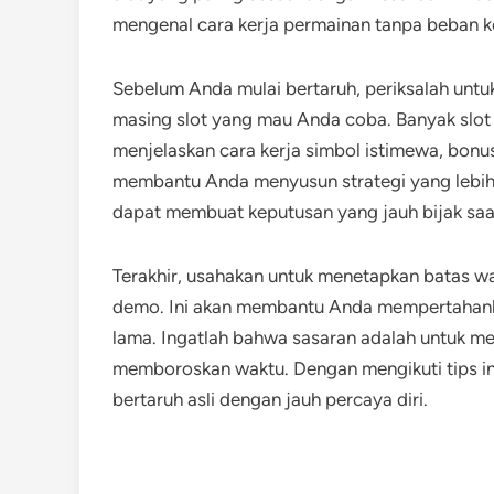
mengenal cara kerja permainan tanpa beban k
Sebelum Anda mulai bertaruh, periksalah untuk
masing slot yang mau Anda coba. Banyak slo
menjelaskan cara kerja simbol istimewa, bonus,
membantu Anda menyusun strategi yang lebih 
dapat membuat keputusan yang jauh bijak saa
Terakhir, usahakan untuk menetapkan batas 
demo. Ini akan membantu Anda mempertahanka
lama. Ingatlah bahwa sasaran adalah untuk me
memboroskan waktu. Dengan mengikuti tips in
bertaruh asli dengan jauh percaya diri.