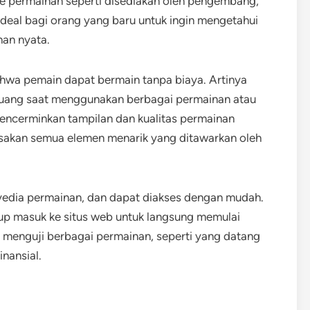
me permainan seperti disediakan oleh pengembang,
 ideal bagi orang yang baru untuk ingin mengetahui
han nyata.
ahwa pemain dapat bermain tanpa biaya. Artinya
 uang saat menggunakan berbagai permainan atau
 mencerminkan tampilan dan kualitas permainan
akan semua elemen menarik yang ditawarkan oleh
yedia permainan, dan dapat diakses dengan mudah.
up masuk ke situs web untuk langsung memulai
 menguji berbagai permainan, seperti yang datang
inansial.