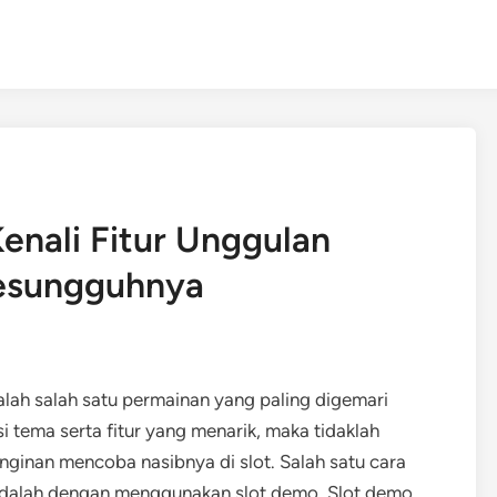
enali Fitur Unggulan
esungguhnya
dalah salah satu permainan yang paling digemari
 tema serta fitur yang menarik, maka tidaklah
ginan mencoba nasibnya di slot. Salah satu cara
adalah dengan menggunakan slot demo. Slot demo