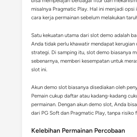
bisa mempelajari berbagai fitur dan mekanis
misalnya Pragmatic Play. Hal ini menjadi opsi
cara kerja permainan sebelum melakukan taru
Satu kekuatan utama dari slot demo adalah b
Anda tidak perlu khawatir mendapat kerugian
strategi. Di samping itu, slot demo biasanya
sebenarnya, memberi kesempatan untuk meras
slot ini.
Akun demo slot biasanya disediakan oleh pen
Pemain cukup daftar atau kadang-kadang cuk
permainan. Dengan akun demo slot, Anda bisa
dari PG Soft dan Pragmatic Play, tanpa risiko f
Kelebihan Permainan Percobaan