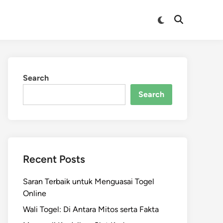
Switch
Open
to
Search
dark
mode
Search
Search
Recent Posts
Saran Terbaik untuk Menguasai Togel
Online
Wali Togel: Di Antara Mitos serta Fakta