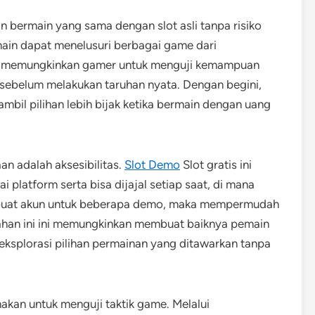
bermain yang sama dengan slot asli tanpa risiko
main dapat menelusuri berbagai game dari
ini memungkinkan gamer untuk menguji kemampuan
ebelum melakukan taruhan nyata. Dengan begini,
mbil pilihan lebih bijak ketika bermain dengan uang
an adalah aksesibilitas.
Slot Demo
Slot gratis ini
 platform serta bisa dijajal setiap saat, di mana
embuat akun untuk beberapa demo, maka mempermudah
ahan ini ini memungkinkan membuat baiknya pemain
splorasi pilihan permainan yang ditawarkan tanpa
nakan untuk menguji taktik game. Melalui