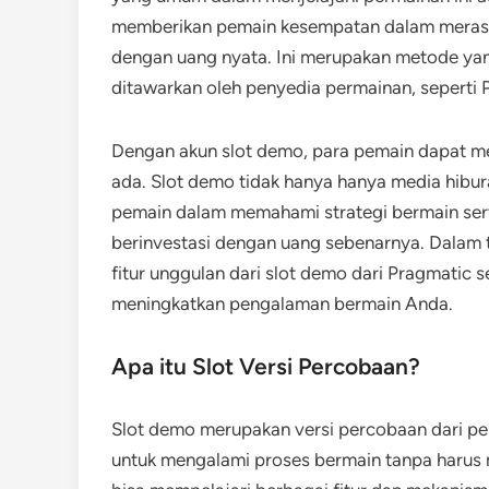
memberikan pemain kesempatan dalam merasa
dengan uang nyata. Ini merupakan metode yang
ditawarkan oleh penyedia permainan, seperti 
Dengan akun slot demo, para pemain dapat me
ada. Slot demo tidak hanya hanya media hibura
pemain dalam memahami strategi bermain ser
berinvestasi dengan uang sebenarnya. Dalam tul
fitur unggulan dari slot demo dari Pragmatic
meningkatkan pengalaman bermain Anda.
Apa itu Slot Versi Percobaan?
Slot demo merupakan versi percobaan dari p
untuk mengalami proses bermain tanpa harus