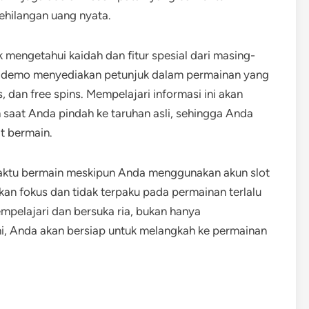
ehilangan uang nyata.
 mengetahui kaidah dan fitur spesial dari masing-
t demo menyediakan petunjuk dalam permainan yang
 dan free spins. Mempelajari informasi ini akan
saat Anda pindah ke taruhan asli, sehingga Anda
t bermain.
waktu bermain meskipun Anda menggunakan akun slot
n fokus dan tidak terpaku pada permainan terlalu
mpelajari dan bersuka ria, bukan hanya
i, Anda akan bersiap untuk melangkah ke permainan