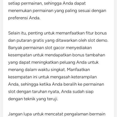
setiap permainan, sehingga Anda dapat
menemukan permainan yang paling sesuai dengan
preferensi Anda.
Selain itu, penting untuk memanfaatkan fitur bonus
dan putaran gratis yang ditawarkan oleh slot demo.
Banyak permainan slot gacor menyediakan
kesempatan untuk mendapatkan bonus tambahan
yang dapat meningkatkan peluang Anda untuk
menang dalam waktu singkat. Manfaatkan
kesempatan ini untuk mengasah keterampilan
Anda, sehingga ketika Anda beralih ke permainan
slot dengan taruhan nyata, Anda sudah siap
dengan teknik yang teruji.
Jangan lupa untuk mencatat pengalaman bermain