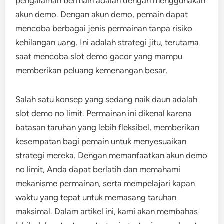
pengalaman bermain adalah dengan menggunakan
akun demo. Dengan akun demo, pemain dapat
mencoba berbagai jenis permainan tanpa risiko
kehilangan uang. Ini adalah strategi jitu, terutama
saat mencoba slot demo gacor yang mampu
memberikan peluang kemenangan besar.
Salah satu konsep yang sedang naik daun adalah
slot demo no limit. Permainan ini dikenal karena
batasan taruhan yang lebih fleksibel, memberikan
kesempatan bagi pemain untuk menyesuaikan
strategi mereka. Dengan memanfaatkan akun demo
no limit, Anda dapat berlatih dan memahami
mekanisme permainan, serta mempelajari kapan
waktu yang tepat untuk memasang taruhan
maksimal. Dalam artikel ini, kami akan membahas