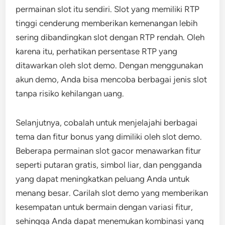
permainan slot itu sendiri. Slot yang memiliki RTP
tinggi cenderung memberikan kemenangan lebih
sering dibandingkan slot dengan RTP rendah. Oleh
karena itu, perhatikan persentase RTP yang
ditawarkan oleh slot demo. Dengan menggunakan
akun demo, Anda bisa mencoba berbagai jenis slot
tanpa risiko kehilangan uang.
Selanjutnya, cobalah untuk menjelajahi berbagai
tema dan fitur bonus yang dimiliki oleh slot demo.
Beberapa permainan slot gacor menawarkan fitur
seperti putaran gratis, simbol liar, dan pengganda
yang dapat meningkatkan peluang Anda untuk
menang besar. Carilah slot demo yang memberikan
kesempatan untuk bermain dengan variasi fitur,
sehingga Anda dapat menemukan kombinasi yang