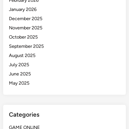
February 2026
January 2026
December 2025
November 2025
October 2025
September 2025
August 2025
July 2025
June 2025
May 2025
Categories
GAME ONLINE