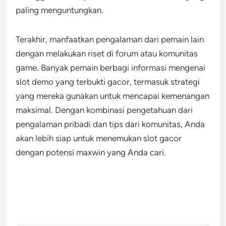
paling menguntungkan.
Terakhir, manfaatkan pengalaman dari pemain lain
dengan melakukan riset di forum atau komunitas
game. Banyak pemain berbagi informasi mengenai
slot demo yang terbukti gacor, termasuk strategi
yang mereka gunakan untuk mencapai kemenangan
maksimal. Dengan kombinasi pengetahuan dari
pengalaman pribadi dan tips dari komunitas, Anda
akan lebih siap untuk menemukan slot gacor
dengan potensi maxwin yang Anda cari.