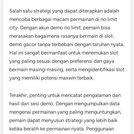
Salah satu strategi yang dapat diterapkan adalah
mencoba berbagai macam permainan di no limit
city. Dengan akun demo no limit, pemain bisa
merasakan bagaimana rasanya bermain di slot
demo gacor tanpa terbebani dengan taruhan nyata.
Hal ini sangat bermanfaat untuk menemukan slot
yang paling sesuai dengan preferensi dan gaya
bermain masing-masing, serta mengidentifikasi slot
yang memiliki potensi maxwin terbaik.
Terakhir, penting untuk mencatat pengalaman dan
hasil dari sesi demo. Dengan mengumpulkan data
mengenai permainan yang paling menguntungkan,
pemain dapat menyusun strategi yang lebih baik
ketika beralih ke permainan nyata. Penggunaan