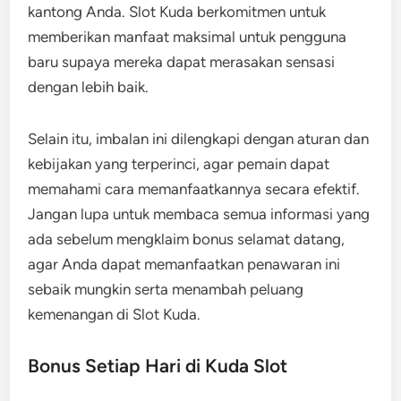
kantong Anda. Slot Kuda berkomitmen untuk
memberikan manfaat maksimal untuk pengguna
baru supaya mereka dapat merasakan sensasi
dengan lebih baik.
Selain itu, imbalan ini dilengkapi dengan aturan dan
kebijakan yang terperinci, agar pemain dapat
memahami cara memanfaatkannya secara efektif.
Jangan lupa untuk membaca semua informasi yang
ada sebelum mengklaim bonus selamat datang,
agar Anda dapat memanfaatkan penawaran ini
sebaik mungkin serta menambah peluang
kemenangan di Slot Kuda.
Bonus Setiap Hari di Kuda Slot