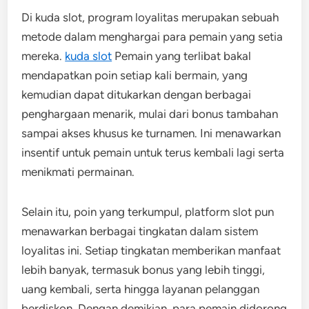
Di kuda slot, program loyalitas merupakan sebuah
metode dalam menghargai para pemain yang setia
mereka.
kuda slot
Pemain yang terlibat bakal
mendapatkan poin setiap kali bermain, yang
kemudian dapat ditukarkan dengan berbagai
penghargaan menarik, mulai dari bonus tambahan
sampai akses khusus ke turnamen. Ini menawarkan
insentif untuk pemain untuk terus kembali lagi serta
menikmati permainan.
Selain itu, poin yang terkumpul, platform slot pun
menawarkan berbagai tingkatan dalam sistem
loyalitas ini. Setiap tingkatan memberikan manfaat
lebih banyak, termasuk bonus yang lebih tinggi,
uang kembali, serta hingga layanan pelanggan
berdiskon. Dengan demikian, para pemain didorong