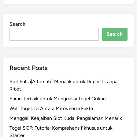
Search
Search
Recent Posts
Slot Pulsa|Alternatif Menarik untuk Deposit Tanpa
Ribet
Saran Terbaik untuk Menguasai Togel Online
Wali Togel: Di Antara Mitos serta Fakta
Menggali Keajaiban Slot Kuda: Pengalaman Menarik
Togel SGP: Tutorial Komprehensif khusus untuk
Starter