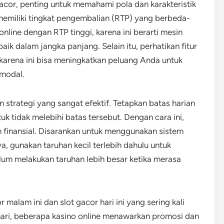
cor, penting untuk memahami pola dan karakteristik
memiliki tingkat pengembalian (RTP) yang berbeda-
 online dengan RTP tinggi, karena ini berarti mesin
k dalam jangka panjang. Selain itu, perhatikan fitur
karena ini bisa meningkatkan peluang Anda untuk
modal.
trategi yang sangat efektif. Tetapkan batas harian
k tidak melebihi batas tersebut. Dengan cara ini,
 finansial. Disarankan untuk menggunakan sistem
, gunakan taruhan kecil terlebih dahulu untuk
m melakukan taruhan lebih besar ketika merasa
 malam ini dan slot gacor hari ini yang sering kali
ari, beberapa kasino online menawarkan promosi dan