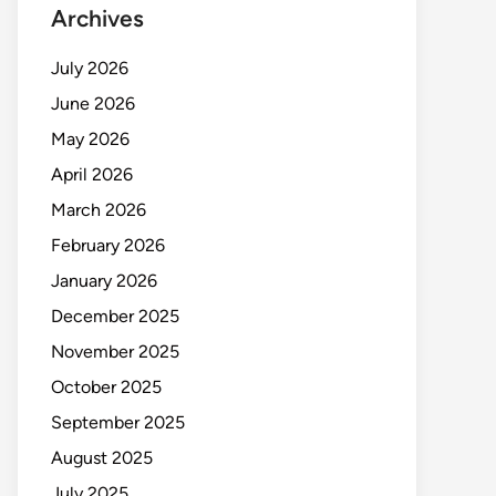
Archives
July 2026
June 2026
May 2026
April 2026
March 2026
February 2026
January 2026
December 2025
November 2025
October 2025
September 2025
August 2025
July 2025