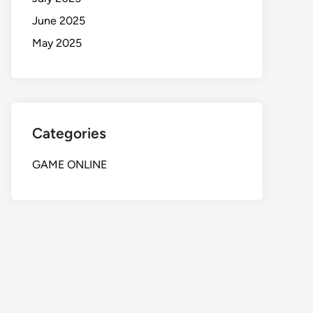
June 2025
May 2025
Categories
GAME ONLINE