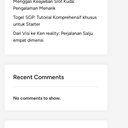
Menggali Keajaiban Slot Kuda:
Pengalaman Menarik
Togel SGP: Tutorial Komprehensif khusus
untuk Starter
Dari Visi ke Ken reality: Perjalanan Salju
empat dimensi
Recent Comments
No comments to show.