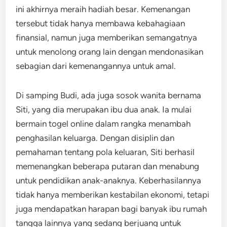
ini akhirnya meraih hadiah besar. Kemenangan
tersebut tidak hanya membawa kebahagiaan
finansial, namun juga memberikan semangatnya
untuk menolong orang lain dengan mendonasikan
sebagian dari kemenangannya untuk amal.
Di samping Budi, ada juga sosok wanita bernama
Siti, yang dia merupakan ibu dua anak. Ia mulai
bermain togel online dalam rangka menambah
penghasilan keluarga. Dengan disiplin dan
pemahaman tentang pola keluaran, Siti berhasil
memenangkan beberapa putaran dan menabung
untuk pendidikan anak-anaknya. Keberhasilannya
tidak hanya memberikan kestabilan ekonomi, tetapi
juga mendapatkan harapan bagi banyak ibu rumah
tangga lainnya yang sedang berjuang untuk