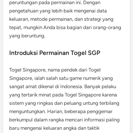
peruntungan pada permainan ini. Dengan
pengetahuan yang lebih baik mengenai data
keluaran, metode permainan, dan strategi yang
tepat, mungkin Anda bisa bagian dari orang-orang
yang beruntung.
Introduksi Permainan Togel SGP
Togel Singapore, nama pendek dari Togel
Singapore, ialah salah satu game numerik yang
sangat amat dikenal di Indonesia. Banyak pelaku
yang tertarik minat pada Togel Singapore karena
sistem yang ringkas dan peluang untung terbilang
menguntungkan. Harian, beberapa penggemar
berkumpul dalam rangka mencari informasi paling
baru mengenai keluaran angka dan taktik