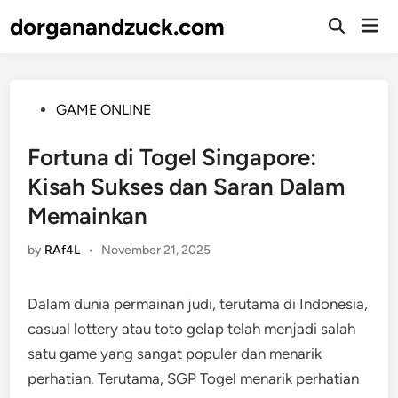
Skip
dorganandzuck.com
Mai
to
Open
Men
Search
content
Posted
GAME ONLINE
in
Fortuna di Togel Singapore:
Kisah Sukses dan Saran Dalam
Memainkan
by
RAf4L
•
November 21, 2025
Dalam dunia permainan judi, terutama di Indonesia,
casual lottery atau toto gelap telah menjadi salah
satu game yang sangat populer dan menarik
perhatian. Terutama, SGP Togel menarik perhatian