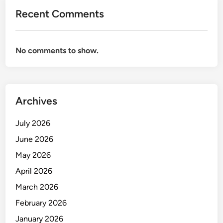
Recent Comments
No comments to show.
Archives
July 2026
June 2026
May 2026
April 2026
March 2026
February 2026
January 2026