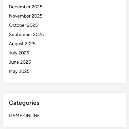
December 2025
November 2025
October 2025
September 2025
August 2025
July 2025
June 2025
May 2025
Categories
GAME ONLINE