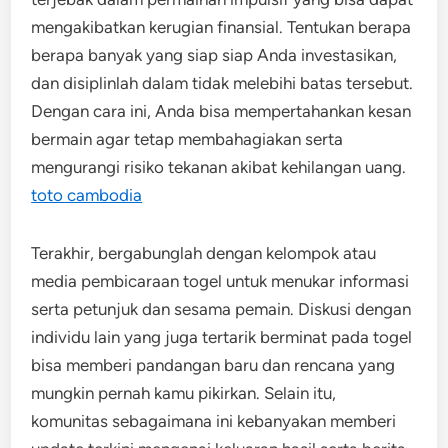
mengakibatkan kerugian finansial. Tentukan berapa
berapa banyak yang siap siap Anda investasikan,
dan disiplinlah dalam tidak melebihi batas tersebut.
Dengan cara ini, Anda bisa mempertahankan kesan
bermain agar tetap membahagiakan serta
mengurangi risiko tekanan akibat kehilangan uang.
toto cambodia
Terakhir, bergabunglah dengan kelompok atau
media pembicaraan togel untuk menukar informasi
serta petunjuk dan sesama pemain. Diskusi dengan
individu lain yang juga tertarik berminat pada togel
bisa memberi pandangan baru dan rencana yang
mungkin pernah kamu pikirkan. Selain itu,
komunitas sebagaimana ini kebanyakan memberi