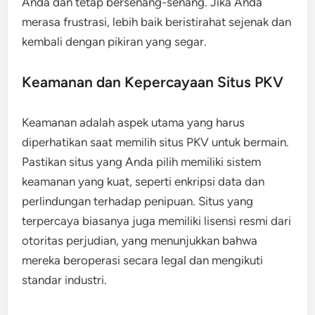
Anda dan tetap bersenang-senang. Jika Anda
merasa frustrasi, lebih baik beristirahat sejenak dan
kembali dengan pikiran yang segar.
Keamanan dan Kepercayaan Situs PKV
Keamanan adalah aspek utama yang harus
diperhatikan saat memilih situs PKV untuk bermain.
Pastikan situs yang Anda pilih memiliki sistem
keamanan yang kuat, seperti enkripsi data dan
perlindungan terhadap penipuan. Situs yang
terpercaya biasanya juga memiliki lisensi resmi dari
otoritas perjudian, yang menunjukkan bahwa
mereka beroperasi secara legal dan mengikuti
standar industri.