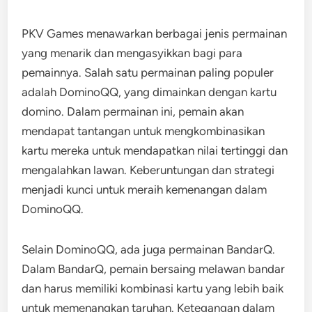
PKV Games menawarkan berbagai jenis permainan
yang menarik dan mengasyikkan bagi para
pemainnya. Salah satu permainan paling populer
adalah DominoQQ, yang dimainkan dengan kartu
domino. Dalam permainan ini, pemain akan
mendapat tantangan untuk mengkombinasikan
kartu mereka untuk mendapatkan nilai tertinggi dan
mengalahkan lawan. Keberuntungan dan strategi
menjadi kunci untuk meraih kemenangan dalam
DominoQQ.
Selain DominoQQ, ada juga permainan BandarQ.
Dalam BandarQ, pemain bersaing melawan bandar
dan harus memiliki kombinasi kartu yang lebih baik
untuk memenangkan taruhan. Ketegangan dalam