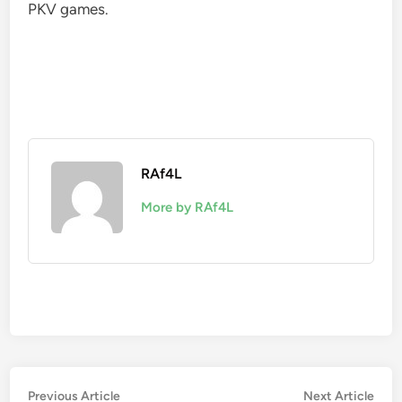
PKV games.
RAf4L
More by RAf4L
Post
Previous
Nex
Previous Article
Next Article