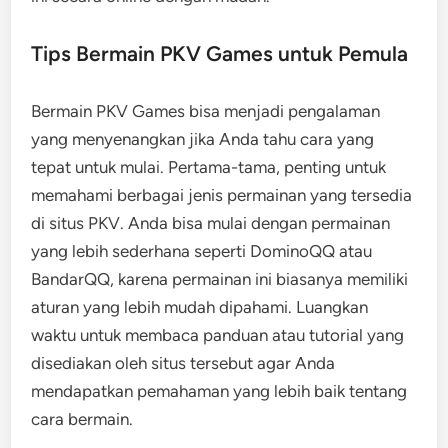
Tips Bermain PKV Games untuk Pemula
Bermain PKV Games bisa menjadi pengalaman
yang menyenangkan jika Anda tahu cara yang
tepat untuk mulai. Pertama-tama, penting untuk
memahami berbagai jenis permainan yang tersedia
di situs PKV. Anda bisa mulai dengan permainan
yang lebih sederhana seperti DominoQQ atau
BandarQQ, karena permainan ini biasanya memiliki
aturan yang lebih mudah dipahami. Luangkan
waktu untuk membaca panduan atau tutorial yang
disediakan oleh situs tersebut agar Anda
mendapatkan pemahaman yang lebih baik tentang
cara bermain.