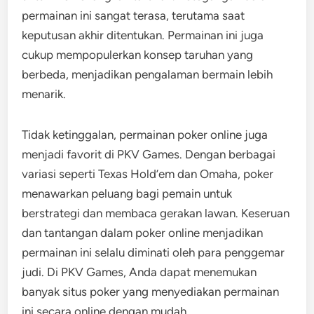
permainan ini sangat terasa, terutama saat
keputusan akhir ditentukan. Permainan ini juga
cukup mempopulerkan konsep taruhan yang
berbeda, menjadikan pengalaman bermain lebih
menarik.
Tidak ketinggalan, permainan poker online juga
menjadi favorit di PKV Games. Dengan berbagai
variasi seperti Texas Hold’em dan Omaha, poker
menawarkan peluang bagi pemain untuk
berstrategi dan membaca gerakan lawan. Keseruan
dan tantangan dalam poker online menjadikan
permainan ini selalu diminati oleh para penggemar
judi. Di PKV Games, Anda dapat menemukan
banyak situs poker yang menyediakan permainan
ini secara online dengan mudah.