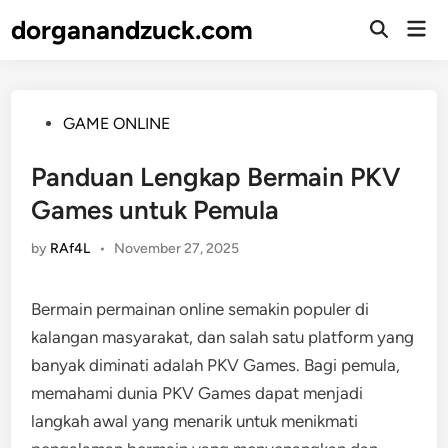
Skip
dorganandzuck.com
Mai
to
Open
Men
Search
content
Posted
GAME ONLINE
in
Panduan Lengkap Bermain PKV
Games untuk Pemula
by
RAf4L
•
November 27, 2025
Bermain permainan online semakin populer di
kalangan masyarakat, dan salah satu platform yang
banyak diminati adalah PKV Games. Bagi pemula,
memahami dunia PKV Games dapat menjadi
langkah awal yang menarik untuk menikmati