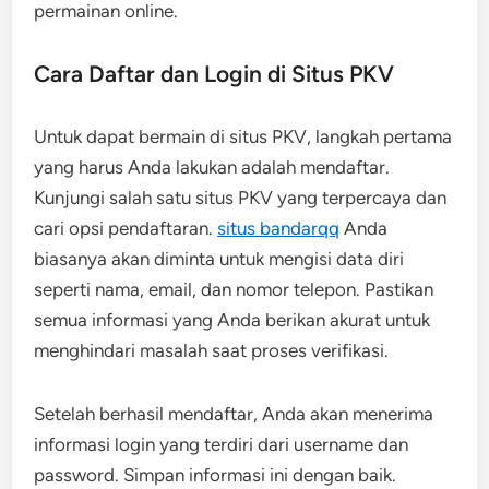
permainan online.
Cara Daftar dan Login di Situs PKV
Untuk dapat bermain di situs PKV, langkah pertama
yang harus Anda lakukan adalah mendaftar.
Kunjungi salah satu situs PKV yang terpercaya dan
cari opsi pendaftaran.
situs bandarqq
Anda
biasanya akan diminta untuk mengisi data diri
seperti nama, email, dan nomor telepon. Pastikan
semua informasi yang Anda berikan akurat untuk
menghindari masalah saat proses verifikasi.
Setelah berhasil mendaftar, Anda akan menerima
informasi login yang terdiri dari username dan
password. Simpan informasi ini dengan baik.