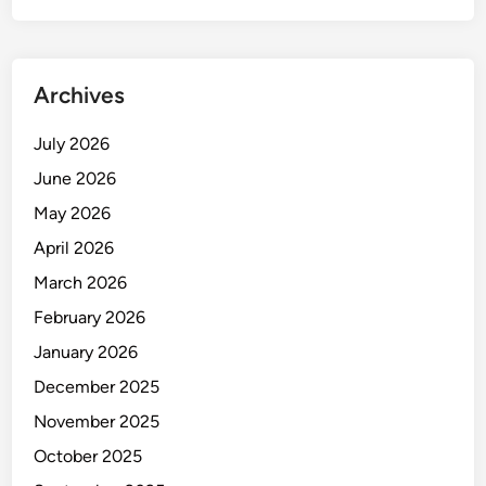
Archives
July 2026
June 2026
May 2026
April 2026
March 2026
February 2026
January 2026
December 2025
November 2025
October 2025