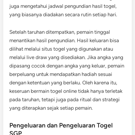
juga mengetahui jadwal pengundian hasil togel,
yang biasanya diadakan secara rutin setiap hari.
Setelah taruhan ditempatkan, pemain tinggal
menantikan hasil pengundian. Hasil keluaran bisa
dilihat melalui situs togel yang digunakan atau
melalui live draw yang disediakan. Jika angka yang
dipasang cocok dengan angka yang keluar, pemain
berpeluang untuk mendapatkan hadiah sesuai
dengan ketentuan yang berlaku. Oleh karena itu,
keseruan bermain togel online tidak hanya terletak
pada taruhan, tetapi juga pada ritual dan strategi
yang diterapkan sejak setiap pemain.
Pengeluaran dan Pengeluaran Togel
SGP