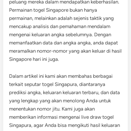
peluang mereka dalam mendapatkan keberhasilan.
Permainan togel Singapore bukan hanya
permainan, melainkan adalah sejenis taktik yang
mencakup analisis dan pemahaman mendalam
mengenai keluaran angka sebelumnya. Dengan
memanfaatkan data dan angka angka, anda dapat
meramalkan nomor-nomor yang akan keluar di hasil
Singapore hari ini juga.
Dalam artikel ini kami akan membahas berbagai
terkait seputar togel Singapura, diantaranya
prediksi angka, keluaran keluaran terbaru, dan data
yang lengkap yang akan menolong Anda untuk
menentukan nomor jitu. Kami juga akan
memberikan informasi mengenai live draw togel
Singapura, agar Anda bisa mengikuti hasil keluaran