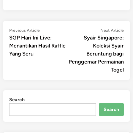
Post
Previous
Nex
Previous Article
Next Article
article:
artic
SGP Hari Ini Live:
Syair Singapore:
navigation
Menantikan Hasil Raffle
Koleksi Syair
Yang Seru
Beruntung bagi
Penggemar Permainan
Togel
Search
Search