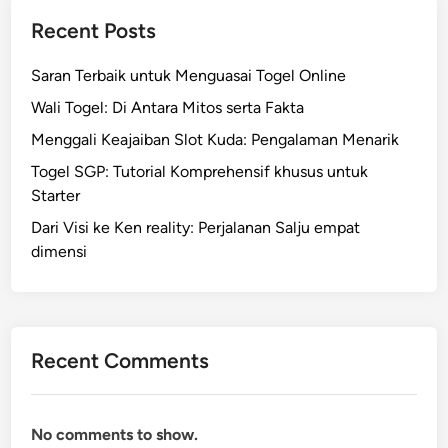
Recent Posts
Saran Terbaik untuk Menguasai Togel Online
Wali Togel: Di Antara Mitos serta Fakta
Menggali Keajaiban Slot Kuda: Pengalaman Menarik
Togel SGP: Tutorial Komprehensif khusus untuk
Starter
Dari Visi ke Ken reality: Perjalanan Salju empat
dimensi
Recent Comments
No comments to show.