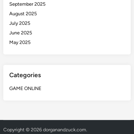
September 2025
August 2025
July 2025
June 2025
May 2025
Categories
GAME ONLINE
Copyright © 2026
dorganandzuck.com
.