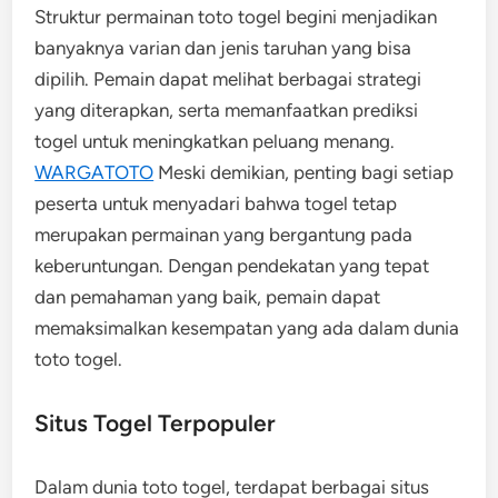
Struktur permainan toto togel begini menjadikan
banyaknya varian dan jenis taruhan yang bisa
dipilih. Pemain dapat melihat berbagai strategi
yang diterapkan, serta memanfaatkan prediksi
togel untuk meningkatkan peluang menang.
WARGATOTO
Meski demikian, penting bagi setiap
peserta untuk menyadari bahwa togel tetap
merupakan permainan yang bergantung pada
keberuntungan. Dengan pendekatan yang tepat
dan pemahaman yang baik, pemain dapat
memaksimalkan kesempatan yang ada dalam dunia
toto togel.
Situs Togel Terpopuler
Dalam dunia toto togel, terdapat berbagai situs