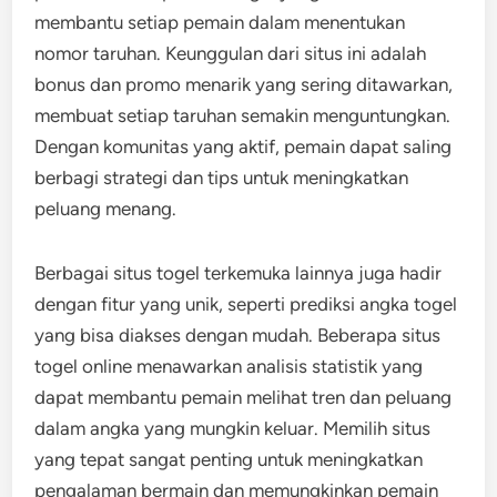
membantu setiap pemain dalam menentukan
nomor taruhan. Keunggulan dari situs ini adalah
bonus dan promo menarik yang sering ditawarkan,
membuat setiap taruhan semakin menguntungkan.
Dengan komunitas yang aktif, pemain dapat saling
berbagi strategi dan tips untuk meningkatkan
peluang menang.
Berbagai situs togel terkemuka lainnya juga hadir
dengan fitur yang unik, seperti prediksi angka togel
yang bisa diakses dengan mudah. Beberapa situs
togel online menawarkan analisis statistik yang
dapat membantu pemain melihat tren dan peluang
dalam angka yang mungkin keluar. Memilih situs
yang tepat sangat penting untuk meningkatkan
pengalaman bermain dan memungkinkan pemain