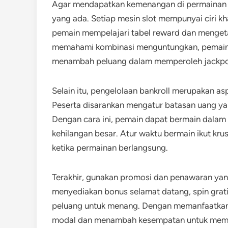
Agar mendapatkan kemenangan di permainan 
yang ada. Setiap mesin slot mempunyai ciri kh
pemain mempelajari tabel reward dan menget
memahami kombinasi menguntungkan, pemain 
menambah peluang dalam memperoleh jackpo
Selain itu, pengelolaan bankroll merupakan as
Peserta disarankan mengatur batasan uang yan
Dengan cara ini, pemain dapat bermain dalam 
kehilangan besar. Atur waktu bermain ikut kru
ketika permainan berlangsung.
Terakhir, gunakan promosi dan penawaran yang
menyediakan bonus selamat datang, spin gra
peluang untuk menang. Dengan memanfaatkan
modal dan menambah kesempatan untuk memper