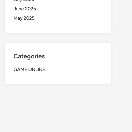
June 2025
May 2025
Categories
GAME ONLINE