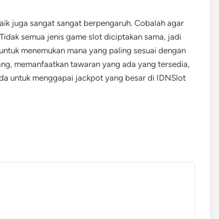
baik juga sangat sangat berpengaruh. Cobalah agar
Tidak semua jenis game slot diciptakan sama, jadi
s untuk menemukan mana yang paling sesuai dengan
yang, memanfaatkan tawaran yang ada yang tersedia,
da untuk menggapai jackpot yang besar di IDNSlot