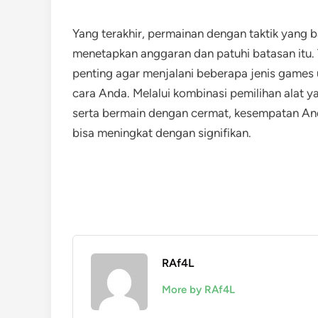
Yang terakhir, permainan dengan taktik yang 
menetapkan anggaran dan patuhi batasan itu. 
penting agar menjalani beberapa jenis game
cara Anda. Melalui kombinasi pemilihan alat 
serta bermain dengan cermat, kesempatan An
bisa meningkat dengan signifikan.
RAf4L
More by RAf4L