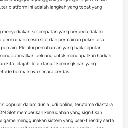
tar platform ini adalah langkah yang tepat yang
ang menyediakan kesempatan yang berbeda dalam
ra permainan mesin slot dan permainan poker bisa
 pemain. Melalui pemahaman yang baik seputar
a mengoptimalkan peluang untuk mendapatkan hadiah
ri kita jelajahi lebih lanjut kemungkinan yang
metode bermainnya secara cerdas.
n populer dalam dunia judi online, terutama diantara
DN Slot memberikan kemudahan yang signifikan
e game menggunakan sistem yang user-friendly serta