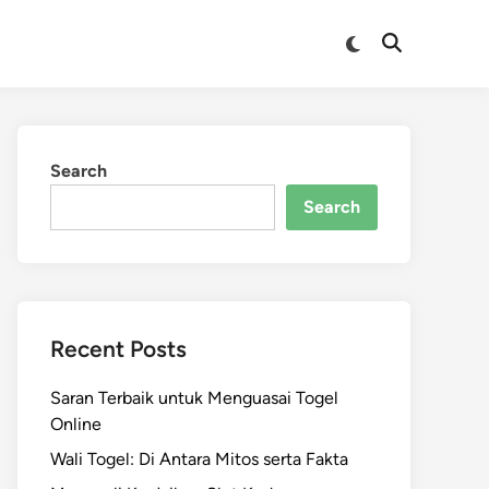
Switch
Open
to
Search
dark
mode
Search
Search
Recent Posts
Saran Terbaik untuk Menguasai Togel
Online
Wali Togel: Di Antara Mitos serta Fakta