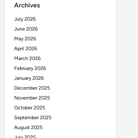
Archives
July 2026
June 2026
May 2026
April 2026
March 2026
February 2026
January 2026
December 2025
November 2025
October 2025
September 2025
August 2025
July 2025