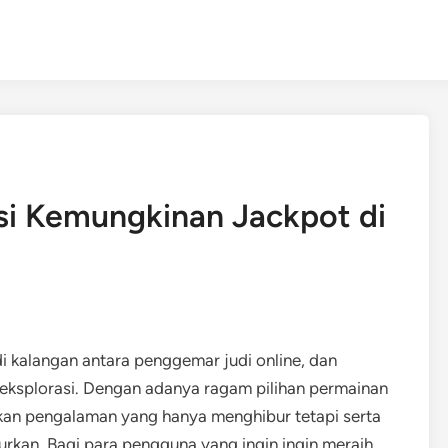
si Kemungkinan Jackpot di
i kalangan antara penggemar judi online, dan
ieksplorasi. Dengan adanya ragam pilihan permainan
rikan pengalaman yang hanya menghibur tetapi serta
rkan. Bagi para pengguna yang ingin ingin meraih