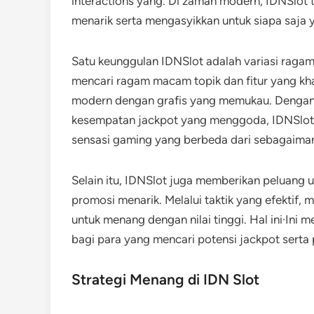
interactions yang. Di zaman modern, IDNSlot 
menarik serta mengasyikkan untuk siapa saja 
Satu keunggulan IDNSlot adalah variasi raga
mencari ragam macam topik dan fitur yang kha
modern dengan grafis yang memukau. Dengan 
kesempatan jackpot yang menggoda, IDNSlot
sensasi gaming yang berbeda dari sebagaim
Selain itu, IDNSlot juga memberikan peluang
promosi menarik. Melalui taktik yang efektif,
untuk menang dengan nilai tinggi. Hal ini·Ini m
bagi para yang mencari potensi jackpot serta 
Strategi Menang di IDN Slot