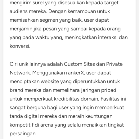
mengirim surel yang disesuaikan kepada target
audiens mereka. Dengan kemampuan untuk
memisahkan segmen yang baik, user dapat
menjamin jika pesan yang sampai kepada orang
yang pada waktu yang, meningkatkan interaksi dan
konversi.
Ciri unik lainnya adalah Custom Sites dan Private
Network. Menggunakan rankerX, user dapat
menciptakan website yang diperuntukkan untuk
brand mereka dan memelihara jaringan pribadi
untuk memperkuat kredibilitas domain. Fasilitas ini
sangat berguna bagi user yang ingin memperkuat
tanda digital mereka dan meraih keuntungan
kompetitif di arena yang selalu menaikkan tingkat
persaingan.