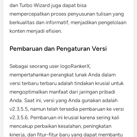
dan Turbo Wizard juga dapat bisa
mempercepatkan proses penyusunan tulisan yang
berkualitas dan informatif, menjadikan pengelolaan
konten menjadi efisien.
Pembaruan dan Pengaturan Versi
Sebagai seorang user logoRankerX,
mempertahankan perangkat lunak Anda dalam
versi terbaru terbaru adalah tindakan krusial untuk
mengoptimalkan manfaat dari jaringan pribadi
Anda. Saat ini, versi yang Anda gunakan adalah
v2.3.5.5, namun telah tersedia pembaruan ke versi
v2.3.5.6. Pembaruan ini krusial karena sering kali
mencakup perbaikan kesalahan, peningkatan
kinerja, dan fitur-fitur baru yang dapat membantu