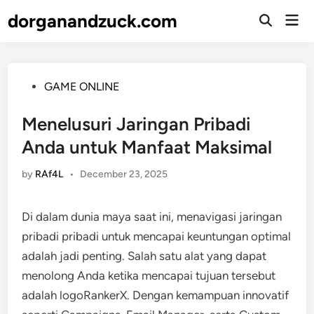
Skip
dorganandzuck.com
Mai
to
Open
Men
Search
content
Posted
GAME ONLINE
in
Menelusuri Jaringan Pribadi
Anda untuk Manfaat Maksimal
by
RAf4L
•
December 23, 2025
Di dalam dunia maya saat ini, menavigasi jaringan
pribadi pribadi untuk mencapai keuntungan optimal
adalah jadi penting. Salah satu alat yang dapat
menolong Anda ketika mencapai tujuan tersebut
adalah logoRankerX. Dengan kemampuan innovatif