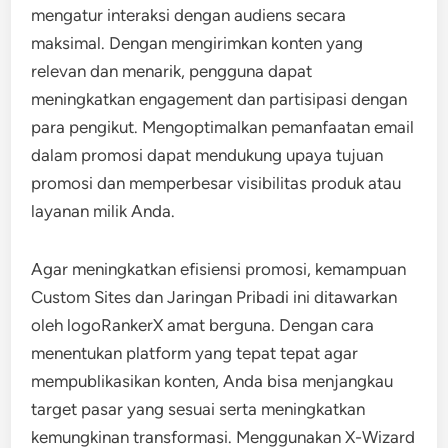
mengatur interaksi dengan audiens secara
maksimal. Dengan mengirimkan konten yang
relevan dan menarik, pengguna dapat
meningkatkan engagement dan partisipasi dengan
para pengikut. Mengoptimalkan pemanfaatan email
dalam promosi dapat mendukung upaya tujuan
promosi dan memperbesar visibilitas produk atau
layanan milik Anda.
Agar meningkatkan efisiensi promosi, kemampuan
Custom Sites dan Jaringan Pribadi ini ditawarkan
oleh logoRankerX amat berguna. Dengan cara
menentukan platform yang tepat tepat agar
mempublikasikan konten, Anda bisa menjangkau
target pasar yang sesuai serta meningkatkan
kemungkinan transformasi. Menggunakan X-Wizard