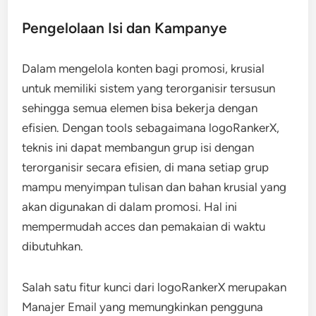
Pengelolaan Isi dan Kampanye
Dalam mengelola konten bagi promosi, krusial
untuk memiliki sistem yang terorganisir tersusun
sehingga semua elemen bisa bekerja dengan
efisien. Dengan tools sebagaimana logoRankerX,
teknis ini dapat membangun grup isi dengan
terorganisir secara efisien, di mana setiap grup
mampu menyimpan tulisan dan bahan krusial yang
akan digunakan di dalam promosi. Hal ini
mempermudah acces dan pemakaian di waktu
dibutuhkan.
Salah satu fitur kunci dari logoRankerX merupakan
Manajer Email yang memungkinkan pengguna