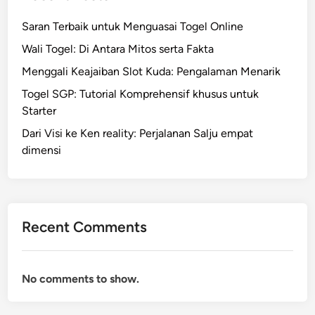
Saran Terbaik untuk Menguasai Togel Online
Wali Togel: Di Antara Mitos serta Fakta
Menggali Keajaiban Slot Kuda: Pengalaman Menarik
Togel SGP: Tutorial Komprehensif khusus untuk
Starter
Dari Visi ke Ken reality: Perjalanan Salju empat
dimensi
Recent Comments
No comments to show.