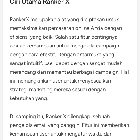
Ciri Utama Ranker X
RankerX merupakan alat yang diciptakan untuk
memaksimalkan pemasaran online Anda dengan
efisiensi yang baik. Salah satu fitur pentingnya
adalah kemampuan untuk mengelola campaign
dengan cara efektif. Dengan antarmuka yang
sangat intuitif, user dapat dengan sangat mudah
merancang dan memantau berbagai campaign. Hal
ini memungkinkan user untuk menyesuaikan
strategi marketing mereka sesuai dengan
kebutuhan yang.
Di samping itu, Ranker X dilengkapi sebuah
pengelola email yang canggih. Fitur ini memberikan
kemampuan user untuk mengatur waktu dan