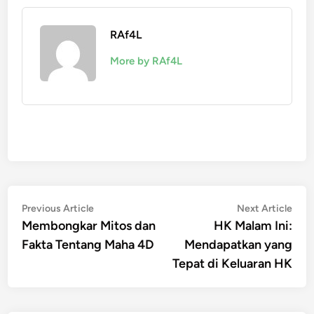
RAf4L
More by RAf4L
Post
Previous
Nex
Previous Article
Next Article
article:
artic
Membongkar Mitos dan
HK Malam Ini:
navigation
Fakta Tentang Maha 4D
Mendapatkan yang
Tepat di Keluaran HK