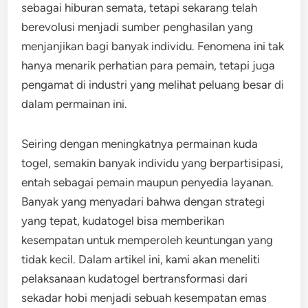
sebagai hiburan semata, tetapi sekarang telah
berevolusi menjadi sumber penghasilan yang
menjanjikan bagi banyak individu. Fenomena ini tak
hanya menarik perhatian para pemain, tetapi juga
pengamat di industri yang melihat peluang besar di
dalam permainan ini.
Seiring dengan meningkatnya permainan kuda
togel, semakin banyak individu yang berpartisipasi,
entah sebagai pemain maupun penyedia layanan.
Banyak yang menyadari bahwa dengan strategi
yang tepat, kudatogel bisa memberikan
kesempatan untuk memperoleh keuntungan yang
tidak kecil. Dalam artikel ini, kami akan meneliti
pelaksanaan kudatogel bertransformasi dari
sekadar hobi menjadi sebuah kesempatan emas