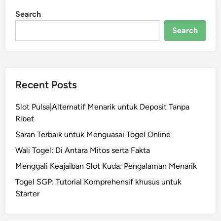
Search
Search
Recent Posts
Slot Pulsa|Alternatif Menarik untuk Deposit Tanpa
Ribet
Saran Terbaik untuk Menguasai Togel Online
Wali Togel: Di Antara Mitos serta Fakta
Menggali Keajaiban Slot Kuda: Pengalaman Menarik
Togel SGP: Tutorial Komprehensif khusus untuk
Starter