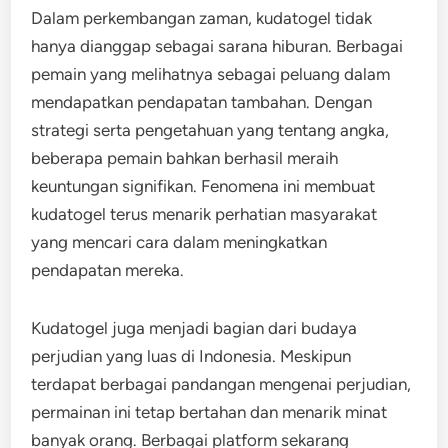
Dalam perkembangan zaman, kudatogel tidak
hanya dianggap sebagai sarana hiburan. Berbagai
pemain yang melihatnya sebagai peluang dalam
mendapatkan pendapatan tambahan. Dengan
strategi serta pengetahuan yang tentang angka,
beberapa pemain bahkan berhasil meraih
keuntungan signifikan. Fenomena ini membuat
kudatogel terus menarik perhatian masyarakat
yang mencari cara dalam meningkatkan
pendapatan mereka.
Kudatogel juga menjadi bagian dari budaya
perjudian yang luas di Indonesia. Meskipun
terdapat berbagai pandangan mengenai perjudian,
permainan ini tetap bertahan dan menarik minat
banyak orang. Berbagai platform sekarang