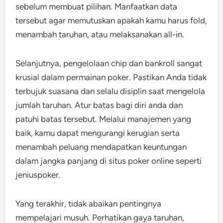
sebelum membuat pilihan. Manfaatkan data
tersebut agar memutuskan apakah kamu harus fold,
menambah taruhan, atau melaksanakan all-in.
Selanjutnya, pengelolaan chip dan bankroll sangat
krusial dalam permainan poker. Pastikan Anda tidak
terbujuk suasana dan selalu disiplin saat mengelola
jumlah taruhan. Atur batas bagi diri anda dan
patuhi batas tersebut. Melalui manajemen yang
baik, kamu dapat mengurangi kerugian serta
menambah peluang mendapatkan keuntungan
dalam jangka panjang di situs poker online seperti
jeniuspoker.
Yang terakhir, tidak abaikan pentingnya
mempelajari musuh. Perhatikan gaya taruhan,