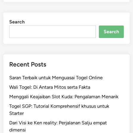
Search
Search
Recent Posts
Saran Terbaik untuk Menguasai Togel Online
Wali Togel: Di Antara Mitos serta Fakta
Menggali Keajaiban Slot Kuda: Pengalaman Menarik
Togel SGP: Tutorial Komprehensif khusus untuk
Starter
Dari Visi ke Ken reality: Perjalanan Salju empat
dimensi