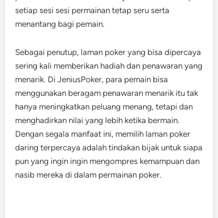
setiap sesi sesi permainan tetap seru serta
menantang bagi pemain.
Sebagai penutup, laman poker yang bisa dipercaya
sering kali memberikan hadiah dan penawaran yang
menarik. Di JeniusPoker, para pemain bisa
menggunakan beragam penawaran menarik itu tak
hanya meningkatkan peluang menang, tetapi dan
menghadirkan nilai yang lebih ketika bermain.
Dengan segala manfaat ini, memilih laman poker
daring terpercaya adalah tindakan bijak untuk siapa
pun yang ingin ingin mengompres kemampuan dan
nasib mereka di dalam permainan poker.