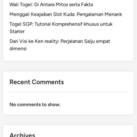
Wali Togel: Di Antara Mitos serta Fakta
Menggali Keajaiban Slot Kuda: Pengalaman Menarik
Togel SGP: Tutorial Komprehensif khusus untuk
Starter
Dari Visi ke Ken reality: Perjalanan Salju empat
dimensi
Recent Comments
No comments to show.
Archives