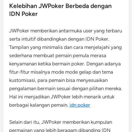
Kelebihan JWPoker Berbeda dengan
IDN Poker
JWPoker memberikan antarmuka user yang terbaru
serta intuitif dibandingkan dengan IDN Poker.
Tampilan yang minimalis dan cara menjelajahi yang
sederhana membuat pemain pemula merasa
kenyamanan ketika bermain poker. Dengan adanya
fitur-fitur misalnya mode mode gelap dan tema
kustomisasi, para pemain bisa menyesuaikan
pengalaman bermain sesuai dengan pilihan mereka.
Hal ini menjadikan JWPoker lebih menarik untuk
berbagai kalangan pemain.
idn poker
Selain dari itu, JWPoker memberikan kumpulan
permainan yang lebih beragam dibanding IDN