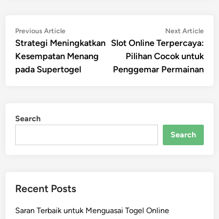
Post
Previous
Nex
Previous Article
Next Article
article:
artic
Strategi Meningkatkan
Slot Online Terpercaya:
navigation
Kesempatan Menang
Pilihan Cocok untuk
pada Supertogel
Penggemar Permainan
Search
Search
Recent Posts
Saran Terbaik untuk Menguasai Togel Online