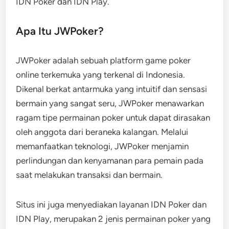
IDN Poker dan IDN Play.
Apa Itu JWPoker?
JWPoker adalah sebuah platform game poker
online terkemuka yang terkenal di Indonesia.
Dikenal berkat antarmuka yang intuitif dan sensasi
bermain yang sangat seru, JWPoker menawarkan
ragam tipe permainan poker untuk dapat dirasakan
oleh anggota dari beraneka kalangan. Melalui
memanfaatkan teknologi, JWPoker menjamin
perlindungan dan kenyamanan para pemain pada
saat melakukan transaksi dan bermain.
Situs ini juga menyediakan layanan IDN Poker dan
IDN Play, merupakan 2 jenis permainan poker yang