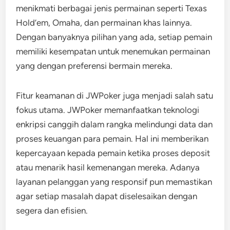
menikmati berbagai jenis permainan seperti Texas
Hold’em, Omaha, dan permainan khas lainnya.
Dengan banyaknya pilihan yang ada, setiap pemain
memiliki kesempatan untuk menemukan permainan
yang dengan preferensi bermain mereka.
Fitur keamanan di JWPoker juga menjadi salah satu
fokus utama. JWPoker memanfaatkan teknologi
enkripsi canggih dalam rangka melindungi data dan
proses keuangan para pemain. Hal ini memberikan
kepercayaan kepada pemain ketika proses deposit
atau menarik hasil kemenangan mereka. Adanya
layanan pelanggan yang responsif pun memastikan
agar setiap masalah dapat diselesaikan dengan
segera dan efisien.