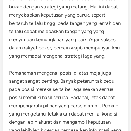
bukan dengan strategi yang matang. Hal ini dapat
menyebabkan keputusan yang buruk, seperti
bertaruh terlalu tinggi pada tangan yang lemah dan
terlalu cepat melepaskan tangan yang yang
menyimpan kemungkinan yang baik. Agar sukses
dalam rakyat poker, pemain wajib mempunyai ilmu
yang memadai mengenai strategi laga yang.
Pemahaman mengenai posisi di atas meja juga
sangat sangat penting. Banyak petaruh tak peduli
pada posisi mereka serta berlaga seakan semua
posisi memiliki hasil serupa. Padahal, letak dapat
mempengaruhi pilihan yang harus diambil. Pemain
yang mengetahui letak akan dapat menilai kondisi
dengan lebih akurat dan mengambil keputusan
yang lebih lebih cerdas berdasarkan informasi yang