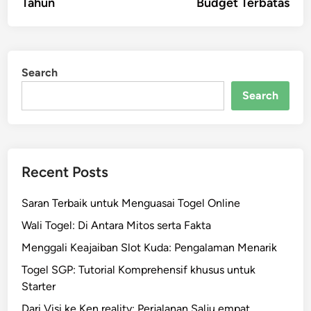
Tahun
Budget Terbatas
Search
Search
Recent Posts
Saran Terbaik untuk Menguasai Togel Online
Wali Togel: Di Antara Mitos serta Fakta
Menggali Keajaiban Slot Kuda: Pengalaman Menarik
Togel SGP: Tutorial Komprehensif khusus untuk
Starter
Dari Visi ke Ken reality: Perjalanan Salju empat