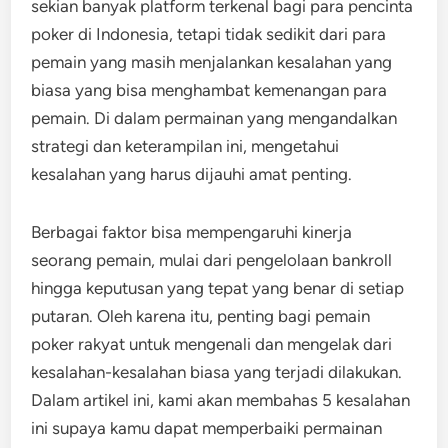
sekian banyak platform terkenal bagi para pencinta
poker di Indonesia, tetapi tidak sedikit dari para
pemain yang masih menjalankan kesalahan yang
biasa yang bisa menghambat kemenangan para
pemain. Di dalam permainan yang mengandalkan
strategi dan keterampilan ini, mengetahui
kesalahan yang harus dijauhi amat penting.
Berbagai faktor bisa mempengaruhi kinerja
seorang pemain, mulai dari pengelolaan bankroll
hingga keputusan yang tepat yang benar di setiap
putaran. Oleh karena itu, penting bagi pemain
poker rakyat untuk mengenali dan mengelak dari
kesalahan-kesalahan biasa yang terjadi dilakukan.
Dalam artikel ini, kami akan membahas 5 kesalahan
ini supaya kamu dapat memperbaiki permainan