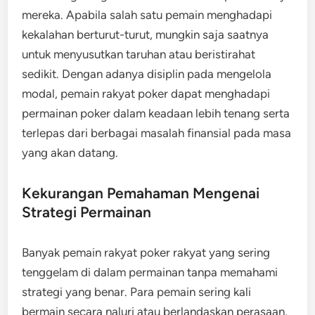
mereka. Apabila salah satu pemain menghadapi
kekalahan berturut-turut, mungkin saja saatnya
untuk menyusutkan taruhan atau beristirahat
sedikit. Dengan adanya disiplin pada mengelola
modal, pemain rakyat poker dapat menghadapi
permainan poker dalam keadaan lebih tenang serta
terlepas dari berbagai masalah finansial pada masa
yang akan datang.
Kekurangan Pemahaman Mengenai
Strategi Permainan
Banyak pemain rakyat poker rakyat yang sering
tenggelam di dalam permainan tanpa memahami
strategi yang benar. Para pemain sering kali
bermain secara naluri atau berlandaskan perasaan,