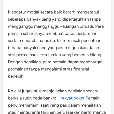
Mengatur modal secara baik berarti mengetahui
seberapa banyak uang yang dipertaruhkan tanpa
mengganggu mengganggu keuangan pribadi. Para
pemain seharusnya membuat batas pertaruhan
serta mematuhi batas itu. Ini termasuk penentuan
berapa banyak uang yang akan digunakan dalam
sesi permainan serta jumlah yang bersedia hilang.
Dengan demikian, para pemain dapat menghargai
permainan tanpa mengalami stres finansial
berlebih.
Krucial juga untuk menjalankan penilaian secara
berkala rutin pada bankroll.
rakyat poker
Pemain
perlu memahami saat yang pas dalam menaikkan
atau mengurangi taruhan berdasarkan performanya