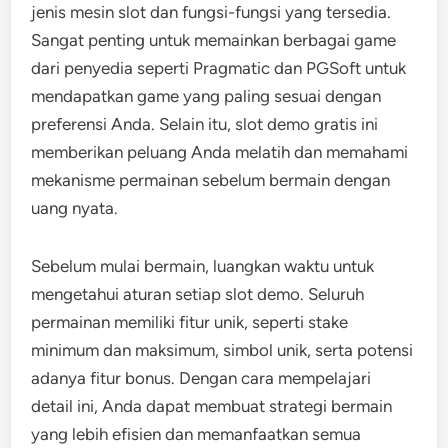
jenis mesin slot dan fungsi-fungsi yang tersedia.
Sangat penting untuk memainkan berbagai game
dari penyedia seperti Pragmatic dan PGSoft untuk
mendapatkan game yang paling sesuai dengan
preferensi Anda. Selain itu, slot demo gratis ini
memberikan peluang Anda melatih dan memahami
mekanisme permainan sebelum bermain dengan
uang nyata.
Sebelum mulai bermain, luangkan waktu untuk
mengetahui aturan setiap slot demo. Seluruh
permainan memiliki fitur unik, seperti stake
minimum dan maksimum, simbol unik, serta potensi
adanya fitur bonus. Dengan cara mempelajari
detail ini, Anda dapat membuat strategi bermain
yang lebih efisien dan memanfaatkan semua