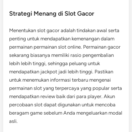
Strategi Menang di Slot Gacor
Menentukan slot gacor adalah tindakan awal serta
penting untuk mendapatkan kemenangan dalam
permainan permainan slot online. Permainan gacor
sekarang biasanya memiliki rasio pengembalian
lebih lebih tinggi, sehingga peluang untuk
mendapatkan jackpot jadi lebih tinggi. Pastikan
untuk menemukan informasi terbaru mengenai
permainan slot yang terpercaya yang popular serta
mendapatkan review baik dari para player. Akun
percobaan slot dapat digunakan untuk mencoba
beragam game sebelum Anda mengeluarkan modal
asli.