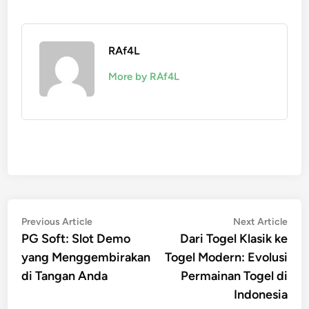
RAf4L
More by RAf4L
Post
Previous
Nex
Previous Article
Next Article
article:
artic
PG Soft: Slot Demo
Dari Togel Klasik ke
navigation
yang Menggembirakan
Togel Modern: Evolusi
di Tangan Anda
Permainan Togel di
Indonesia