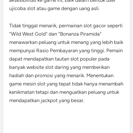
aksesibilitas ke game ini, baik dalam bentuk user
ujicoba slot atau game dengan uang asli.
Tidak tinggal menarik, permainan slot gacor seperti
“Wild West Gold” dan “Bonanza Piramida”
menawarkan peluang untuk menang yang lebih baik
mempunyai Rasio Pembayaran yang tinggi. Pemain
dapat mendapatkan tautan slot populer pada
banyak website slot daring yang memberikan
hadiah dan promosi yang menarik. Menentukan
game mesin slot yang tepat tidak hanya menambah
kenikmatan tetapi dan menguatkan peluang untuk
mendapatkan jackpot yang besar.