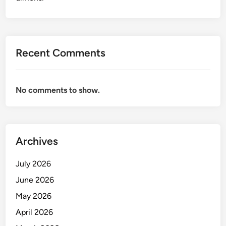
Recent Comments
No comments to show.
Archives
July 2026
June 2026
May 2026
April 2026