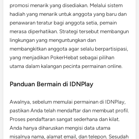
promosi menarik yang disediakan. Melalui sistem
hadiah yang menarik untuk anggota yang baru dan
penawaran teratur bagi anggota setia, pemain
merasa diperhatikan. Strategi tersebut membangun
lingkungan yang menguntungkan dan
membangkitkan anggota agar selalu berpartisipasi,
yang menjadikan PokerHebat sebagai pilihan
utama dalam kalangan pecinta permainan online.
Panduan Bermain di IDNPlay
Awalnya, sebelum memulai permainan di IDNPlay,
pastikan Anda telah mendaftar dan membuat profil.
Proses pendaftaran sangat sederhana dan kilat.
Anda hanya diharuskan mengisi data utama
misalnya nama, alamat email, dan telepon. Sesudah