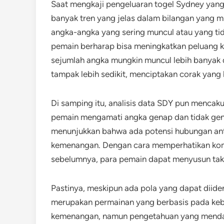
Saat mengkaji pengeluaran togel Sydney yang
banyak tren yang jelas dalam bilangan yang 
angka-angka yang sering muncul atau yang tida
pemain berharap bisa meningkatkan peluang
sejumlah angka mungkin muncul lebih banyak 
tampak lebih sedikit, menciptakan corak yang bi
Di samping itu, analisis data SDY pun mencak
pemain mengamati angka genap dan tidak gen
menunjukkan bahwa ada potensi hubungan ant
kemenangan. Dengan cara memperhatikan komb
sebelumnya, para pemain dapat menyusun takti
Pastinya, meskipun ada pola yang dapat diident
merupakan permainan yang berbasis pada keb
kemenangan, namun pengetahuan yang menda