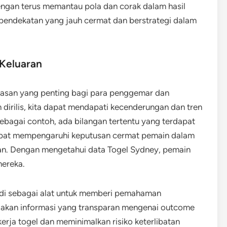
engan terus memantau pola dan corak dalam hasil
endekatan yang jauh cermat dan berstrategi dalam
Keluaran
asan yang penting bagi para penggemar dan
dirilis, kita dapat mendapati kecenderungan dan tren
Sebagai contoh, ada bilangan tertentu yang terdapat
 dapat mempengaruhi keputusan cermat pemain dalam
an. Dengan mengetahui data Togel Sydney, pemain
mereka.
adi sebagai alat untuk memberi pemahaman
iakan informasi yang transparan mengenai outcome
erja togel dan meminimalkan risiko keterlibatan