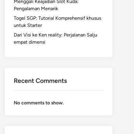
Menggali Keajaiban Slot Kuda:
Pengalaman Menarik
Togel SGP: Tutorial Komprehensif khusus
untuk Starter
Dari Visi ke Ken reality: Perjalanan Salju
empat dimensi
Recent Comments
No comments to show.