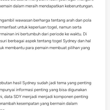
pemain dalam meraih mendapatkan keberuntungan.
mengambil wawasan berharga tentang arah dan pola
manfaat untuk keperluan togel, namun serta
inan ini bertumbuh dari periode ke waktu. Di
lusuri berbagai aspek tentang togel Sydney dan hal
untuk membantu para pemain membuat pilihan yang
ebutan hasil Sydney sudah jadi tema yang penting
empunyai informasi penting yang bisa digunakan
s ini, data SDY menjadi menjadi komponen penting
menambah kesempatan yang bermain dalam