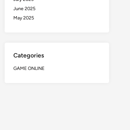
June 2025
May 2025
Categories
GAME ONLINE