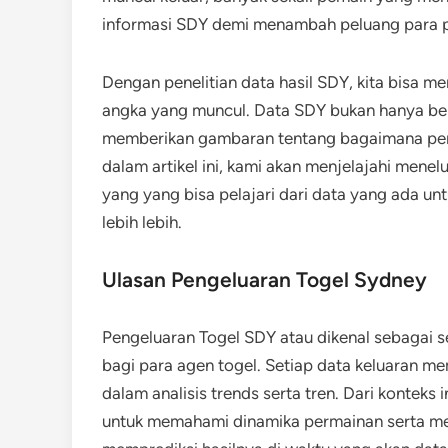
informasi SDY demi menambah peluang para 
Dengan penelitian data hasil SDY, kita bisa 
angka yang muncul. Data SDY bukan hanya ber
memberikan gambaran tentang bagaimana perma
dalam artikel ini, kami akan menjelajahi mene
yang yang bisa pelajari dari data yang ada 
lebih lebih.
Ulasan Pengeluaran Togel Sydney
Pengeluaran Togel SDY atau dikenal sebagai s
bagi para agen togel. Setiap data keluaran m
dalam analisis trends serta tren. Dari kontek
untuk memahami dinamika permainan serta 