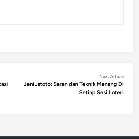
Next
Next Article
article:
tasi
Jeniustoto: Saran dan Teknik Menang Di
Setiap Sesi Loteri