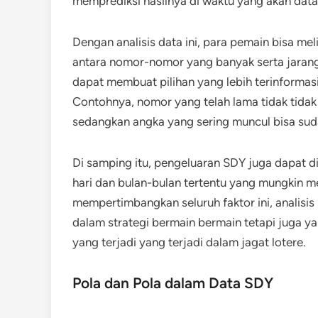
memprediksi hasilnya di waktu yang akan data
Dengan analisis data ini, para pemain bisa m
antara nomor-nomor yang banyak serta jaran
dapat membuat pilihan yang lebih terinformas
Contohnya, nomor yang telah lama tidak tida
sedangkan angka yang sering muncul bisa su
Di samping itu, pengeluaran SDY juga dapat din
hari dan bulan-bulan tertentu yang mungkin m
mempertimbangkan seluruh faktor ini, analisi
dalam strategi bermain bermain tetapi juga 
yang terjadi yang terjadi dalam jagat lotere.
Pola dan Pola dalam Data SDY