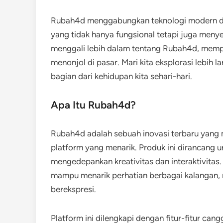
Rubah4d menggabungkan teknologi modern den
yang tidak hanya fungsional tetapi juga menyen
menggali lebih dalam tentang Rubah4d, memp
menonjol di pasar. Mari kita eksplorasi lebih
bagian dari kehidupan kita sehari-hari.
Apa Itu Rubah4d?
Rubah4d adalah sebuah inovasi terbaru yang
platform yang menarik. Produk ini dirancang
mengedepankan kreativitas dan interaktivit
mampu menarik perhatian berbagai kalangan, 
berekspresi.
Platform ini dilengkapi dengan fitur-fitur c