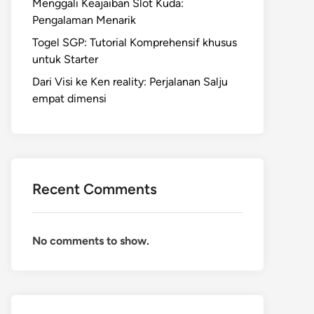
Menggali Keajaiban Slot Kuda:
Pengalaman Menarik
Togel SGP: Tutorial Komprehensif khusus
untuk Starter
Dari Visi ke Ken reality: Perjalanan Salju
empat dimensi
Recent Comments
No comments to show.