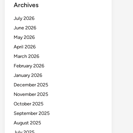
Archives
July 2026
June 2026
May 2026
April 2026
March 2026
February 2026
January 2026
December 2025
November 2025
October 2025
September 2025
August 2025
July 2025