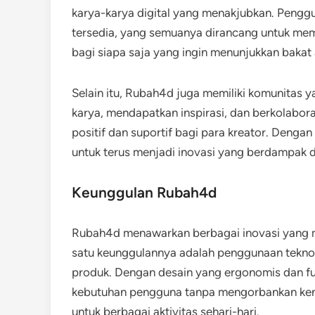
karya-karya digital yang menakjubkan. Penggu
tersedia, yang semuanya dirancang untuk me
bagi siapa saja yang ingin menunjukkan bakat 
Selain itu, Rubah4d juga memiliki komunitas 
karya, mendapatkan inspirasi, dan berkolabor
positif dan suportif bagi para kreator. Dengan
untuk terus menjadi inovasi yang berdampak 
Keunggulan Rubah4d
Rubah4d menawarkan berbagai inovasi yang m
satu keunggulannya adalah penggunaan teknolo
produk. Dengan desain yang ergonomis dan f
kebutuhan pengguna tanpa mengorbankan keny
untuk berbagai aktivitas sehari-hari.