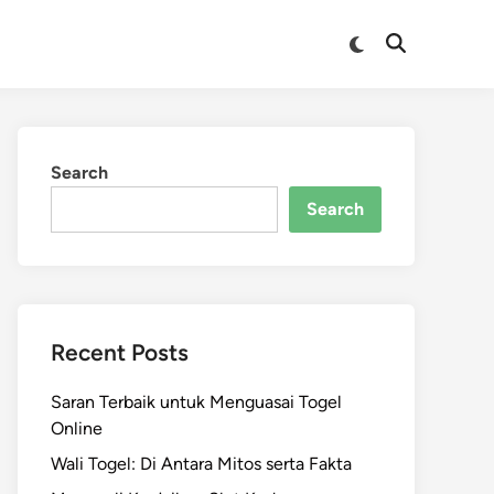
Switch
Open
to
Search
dark
mode
Search
Search
Recent Posts
Saran Terbaik untuk Menguasai Togel
Online
Wali Togel: Di Antara Mitos serta Fakta