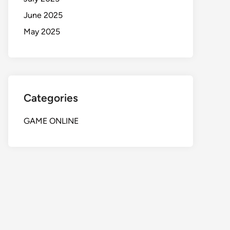
June 2025
May 2025
Categories
GAME ONLINE