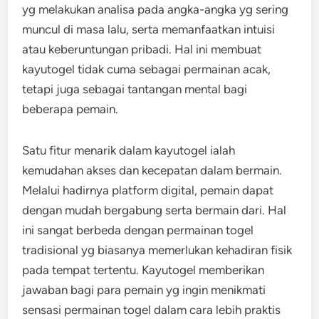
yg melakukan analisa pada angka-angka yg sering
muncul di masa lalu, serta memanfaatkan intuisi
atau keberuntungan pribadi. Hal ini membuat
kayutogel tidak cuma sebagai permainan acak,
tetapi juga sebagai tantangan mental bagi
beberapa pemain.
Satu fitur menarik dalam kayutogel ialah
kemudahan akses dan kecepatan dalam bermain.
Melalui hadirnya platform digital, pemain dapat
dengan mudah bergabung serta bermain dari. Hal
ini sangat berbeda dengan permainan togel
tradisional yg biasanya memerlukan kehadiran fisik
pada tempat tertentu. Kayutogel memberikan
jawaban bagi para pemain yg ingin menikmati
sensasi permainan togel dalam cara lebih praktis