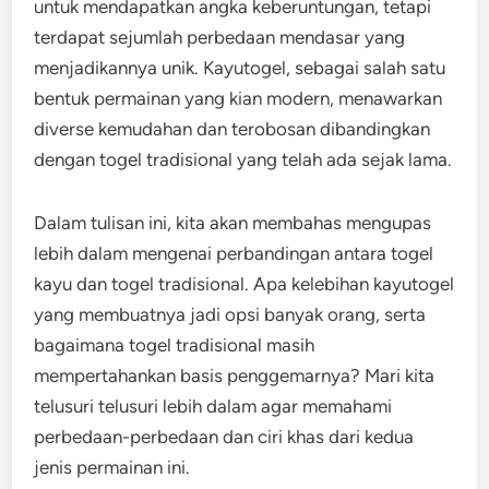
untuk mendapatkan angka keberuntungan, tetapi
terdapat sejumlah perbedaan mendasar yang
menjadikannya unik. Kayutogel, sebagai salah satu
bentuk permainan yang kian modern, menawarkan
diverse kemudahan dan terobosan dibandingkan
dengan togel tradisional yang telah ada sejak lama.
Dalam tulisan ini, kita akan membahas mengupas
lebih dalam mengenai perbandingan antara togel
kayu dan togel tradisional. Apa kelebihan kayutogel
yang membuatnya jadi opsi banyak orang, serta
bagaimana togel tradisional masih
mempertahankan basis penggemarnya? Mari kita
telusuri telusuri lebih dalam agar memahami
perbedaan-perbedaan dan ciri khas dari kedua
jenis permainan ini.