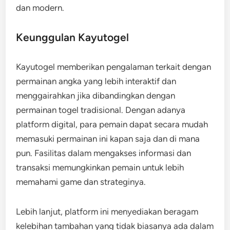
dan modern.
Keunggulan Kayutogel
Kayutogel memberikan pengalaman terkait dengan
permainan angka yang lebih interaktif dan
menggairahkan jika dibandingkan dengan
permainan togel tradisional. Dengan adanya
platform digital, para pemain dapat secara mudah
memasuki permainan ini kapan saja dan di mana
pun. Fasilitas dalam mengakses informasi dan
transaksi memungkinkan pemain untuk lebih
memahami game dan strateginya.
Lebih lanjut, platform ini menyediakan beragam
kelebihan tambahan yang tidak biasanya ada dalam