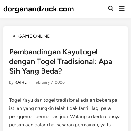
Skip
dorganandzuck.com
Mai
to
Open
Men
Search
content
Posted
GAME ONLINE
in
Pembandingan Kayutogel
dengan Togel Tradisional: Apa
Sih Yang Beda?
by
RAf4L
•
February 7, 2026
Togel Kayu dan togel tradisional adalah beberapa
istilah yang mungkin telah tidak famili lagi para
penggemar permainan judi. Walaupun kedua punya
persamaan dalam hal sasaran permainan, yaitu