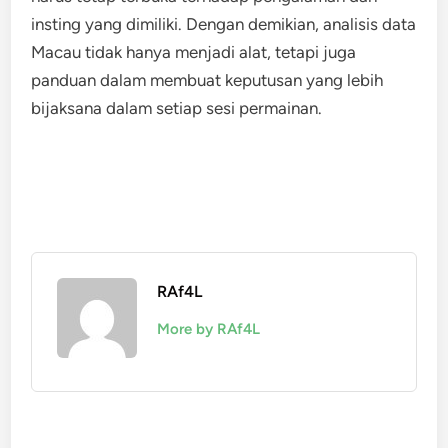
insting yang dimiliki. Dengan demikian, analisis data
Macau tidak hanya menjadi alat, tetapi juga
panduan dalam membuat keputusan yang lebih
bijaksana dalam setiap sesi permainan.
RAf4L
More by RAf4L