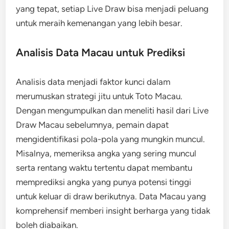
yang tepat, setiap Live Draw bisa menjadi peluang
untuk meraih kemenangan yang lebih besar.
Analisis Data Macau untuk Prediksi
Analisis data menjadi faktor kunci dalam
merumuskan strategi jitu untuk Toto Macau.
Dengan mengumpulkan dan meneliti hasil dari Live
Draw Macau sebelumnya, pemain dapat
mengidentifikasi pola-pola yang mungkin muncul.
Misalnya, memeriksa angka yang sering muncul
serta rentang waktu tertentu dapat membantu
memprediksi angka yang punya potensi tinggi
untuk keluar di draw berikutnya. Data Macau yang
komprehensif memberi insight berharga yang tidak
boleh diabaikan.