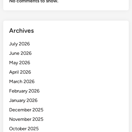
No comments to show.
Archives
July 2026
June 2026
May 2026
April 2026
March 2026
February 2026
January 2026
December 2025
November 2025
October 2025