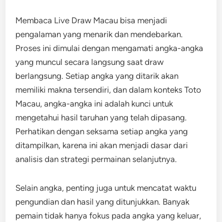
Membaca Live Draw Macau bisa menjadi
pengalaman yang menarik dan mendebarkan.
Proses ini dimulai dengan mengamati angka-angka
yang muncul secara langsung saat draw
berlangsung. Setiap angka yang ditarik akan
memiliki makna tersendiri, dan dalam konteks Toto
Macau, angka-angka ini adalah kunci untuk
mengetahui hasil taruhan yang telah dipasang.
Perhatikan dengan seksama setiap angka yang
ditampilkan, karena ini akan menjadi dasar dari
analisis dan strategi permainan selanjutnya.
Selain angka, penting juga untuk mencatat waktu
pengundian dan hasil yang ditunjukkan. Banyak
pemain tidak hanya fokus pada angka yang keluar,