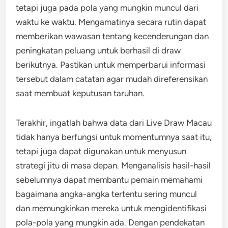
tetapi juga pada pola yang mungkin muncul dari
waktu ke waktu. Mengamatinya secara rutin dapat
memberikan wawasan tentang kecenderungan dan
peningkatan peluang untuk berhasil di draw
berikutnya. Pastikan untuk memperbarui informasi
tersebut dalam catatan agar mudah direferensikan
saat membuat keputusan taruhan.
Terakhir, ingatlah bahwa data dari Live Draw Macau
tidak hanya berfungsi untuk momentumnya saat itu,
tetapi juga dapat digunakan untuk menyusun
strategi jitu di masa depan. Menganalisis hasil-hasil
sebelumnya dapat membantu pemain memahami
bagaimana angka-angka tertentu sering muncul
dan memungkinkan mereka untuk mengidentifikasi
pola-pola yang mungkin ada. Dengan pendekatan