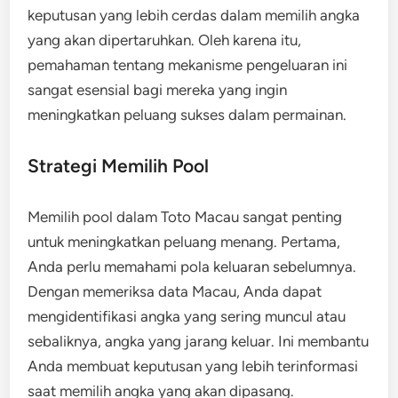
keputusan yang lebih cerdas dalam memilih angka
yang akan dipertaruhkan. Oleh karena itu,
pemahaman tentang mekanisme pengeluaran ini
sangat esensial bagi mereka yang ingin
meningkatkan peluang sukses dalam permainan.
Strategi Memilih Pool
Memilih pool dalam Toto Macau sangat penting
untuk meningkatkan peluang menang. Pertama,
Anda perlu memahami pola keluaran sebelumnya.
Dengan memeriksa data Macau, Anda dapat
mengidentifikasi angka yang sering muncul atau
sebaliknya, angka yang jarang keluar. Ini membantu
Anda membuat keputusan yang lebih terinformasi
saat memilih angka yang akan dipasang.