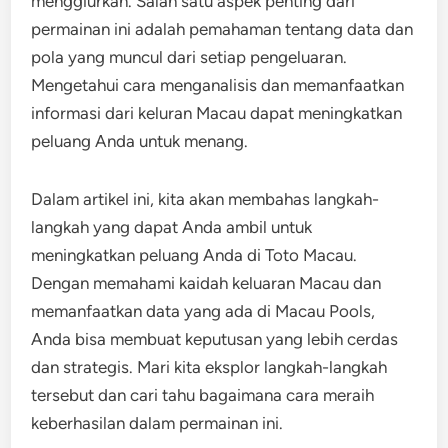
menggiurkan. Salah satu aspek penting dari
permainan ini adalah pemahaman tentang data dan
pola yang muncul dari setiap pengeluaran.
Mengetahui cara menganalisis dan memanfaatkan
informasi dari keluran Macau dapat meningkatkan
peluang Anda untuk menang.
Dalam artikel ini, kita akan membahas langkah-
langkah yang dapat Anda ambil untuk
meningkatkan peluang Anda di Toto Macau.
Dengan memahami kaidah keluaran Macau dan
memanfaatkan data yang ada di Macau Pools,
Anda bisa membuat keputusan yang lebih cerdas
dan strategis. Mari kita eksplor langkah-langkah
tersebut dan cari tahu bagaimana cara meraih
keberhasilan dalam permainan ini.