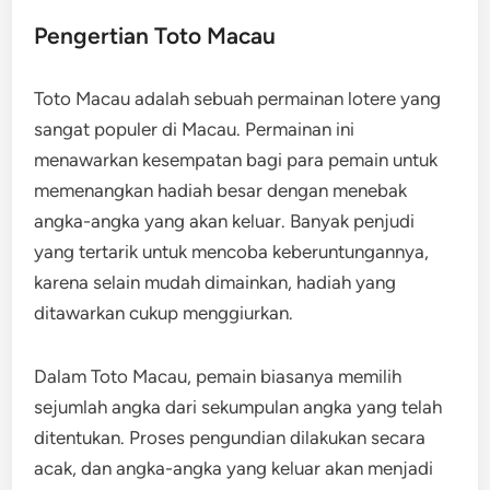
Pengertian Toto Macau
Toto Macau adalah sebuah permainan lotere yang
sangat populer di Macau. Permainan ini
menawarkan kesempatan bagi para pemain untuk
memenangkan hadiah besar dengan menebak
angka-angka yang akan keluar. Banyak penjudi
yang tertarik untuk mencoba keberuntungannya,
karena selain mudah dimainkan, hadiah yang
ditawarkan cukup menggiurkan.
Dalam Toto Macau, pemain biasanya memilih
sejumlah angka dari sekumpulan angka yang telah
ditentukan. Proses pengundian dilakukan secara
acak, dan angka-angka yang keluar akan menjadi