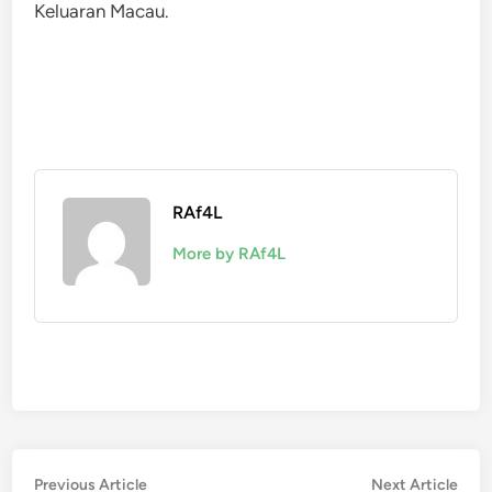
Keluaran Macau.
RAf4L
More by RAf4L
Post
Previous
Nex
Previous Article
Next Article