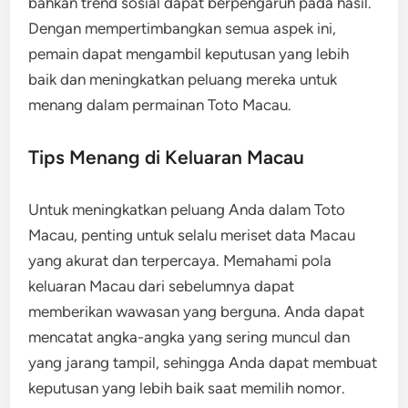
bahkan trend sosial dapat berpengaruh pada hasil.
Dengan mempertimbangkan semua aspek ini,
pemain dapat mengambil keputusan yang lebih
baik dan meningkatkan peluang mereka untuk
menang dalam permainan Toto Macau.
Tips Menang di Keluaran Macau
Untuk meningkatkan peluang Anda dalam Toto
Macau, penting untuk selalu meriset data Macau
yang akurat dan terpercaya. Memahami pola
keluaran Macau dari sebelumnya dapat
memberikan wawasan yang berguna. Anda dapat
mencatat angka-angka yang sering muncul dan
yang jarang tampil, sehingga Anda dapat membuat
keputusan yang lebih baik saat memilih nomor.