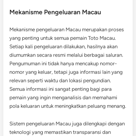
Mekanisme Pengeluaran Macau
Mekanisme pengeluaran Macau merupakan proses
yang penting untuk semua pemain Toto Macau.
Setiap kali pengeluaran dilakukan, hasilnya akan
diumumkan secara resmi melalui berbagai saluran.
Pengumuman ini tidak hanya mencakup nomor-
nomor yang keluar, tetapi juga informasi lain yang
relevan seperti waktu dan lokasi pengundian.
Semua informasi ini sangat penting bagi para
pemain yang ingin menganalisis dan memahami
pola keluaran untuk meningkatkan peluang menang.
Sistem pengeluaran Macau juga dilengkapi dengan
teknologi yang memastikan transparansi dan