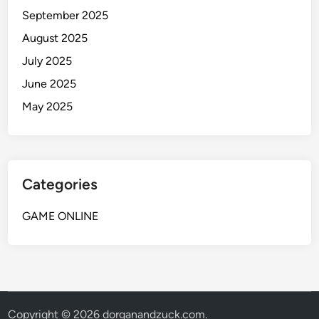
September 2025
August 2025
July 2025
June 2025
May 2025
Categories
GAME ONLINE
Copyright © 2026
dorganandzuck.com
.