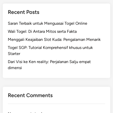
Recent Posts
Saran Terbaik untuk Menguasai Togel Online
Wali Togel: Di Antara Mitos serta Fakta
Menggali Keajaiban Slot Kuda: Pengalaman Menarik
Togel SGP: Tutorial Komprehensif khusus untuk
Starter
Dari Visi ke Ken reality: Perjalanan Salju empat
dimensi
Recent Comments