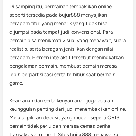
Di samping itu, permainan tembak ikan online
seperti tersedia pada bujur888 menyajikan
beragam fitur yang menarik yang tidak bisa
dijumpai pada tempat judi konvensional. Para
pemain bisa menikmati visual yang menawan, suara
realistis, serta beragam jenis ikan dengan nilai
beragam. Elemen interaktif tersebut meningkatkan
pengalaman bermain, membuat pemain merasa
lebih berpartisipasi serta terhibur saat bermain
game.
Keamanan dan serta kenyamanan juga adalah
keunggulan penting dari judi menembak ikan online.
Melalui pilihan deposit yang mudah seperti QRIS,
pemain tidak perlu dan merasa cemas perihal
transaksi yang rumit. Situs bujur888 menawarkan