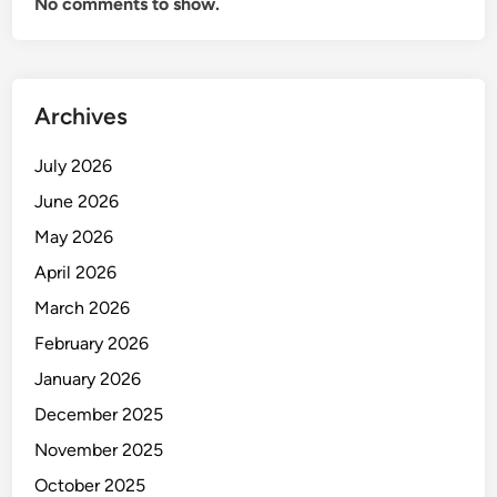
No comments to show.
Archives
July 2026
June 2026
May 2026
April 2026
March 2026
February 2026
January 2026
December 2025
November 2025
October 2025