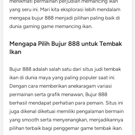
menikmati permainan perjudian memancing ikan
yang seru ini. Mari kita eksplorasi lebih mendalam
mengapa bujur 888 menjadi pilihan paling baik di
dunia gaming game memancing ikan.
Mengapa Pilih Bujur 888 untuk Tembak
Ikan
Bujur 888 adalah salah satu dari situs judi tembak
ikan di dunia maya yang paling populer saat ini.
Dengan cara memberikan anekaragam variasi
permainan serta grafik menawan, Bujur 888
berhasil mendapat perhatian para pemain. Situs ini
juga dikenal diketuai memiliki pengalaman bermain
yang smooth serta menyenangkan, menjadikannya
pilihan terbaik bagi penggemar game tembak ikan.