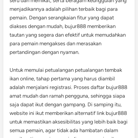
seru dan memikat, serta beragam keunggulan yang
menjadikannya adalah pilihan terbaik bagi para
pemain. Dengan serangkaian fitur yang dapat
diakses dengan mudah, bujur888 memberikan
tautan yang segera dan efektif untuk memudahkan
para pemain mengakses dan merasakan
pertandingan dengan nyaman.
Untuk memulai petualangan petualangan tembak
ikan online, tahap pertama yang harus diambil
adalah menjalani registrasi. Proses daftar bujur888
amat mudah dan ramah pengguna, sehingga siapa
saja dapat ikut dengan gampang. Di samping itu,
website ini ikut memberikan alternatif link bujur888
untuk memastikan aksesibilitas yang lebih baik bagi
semua pemain, agar tidak ada hambatan dalam