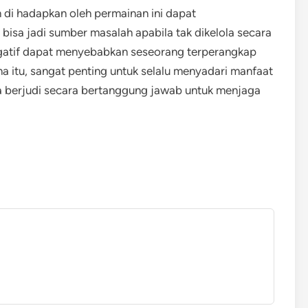
di hadapkan oleh permainan ini dapat
isa jadi sumber masalah apabila tak dikelola secara
egatif dapat menyebabkan seseorang terperangkap
ena itu, sangat penting untuk selalu menyadari manfaat
rta berjudi secara bertanggung jawab untuk menjaga