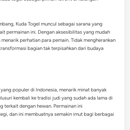
mbang, Kuda Togel muncul sebagai sarana yang
ait permainan ini. Dengan aksesibilitas yang mudah
n menarik perhatian para pemain. Tidak mengherankan
ransformasi bagian tak terpisahkan dari budaya
 yang populer di Indonesia, menarik minat banyak
elusuri kembali ke tradisi judi yang sudah ada lama di
g terkait dengan hewan. Permainan ini
tegi, dan ini membuatnya semakin imut bagi berbagai