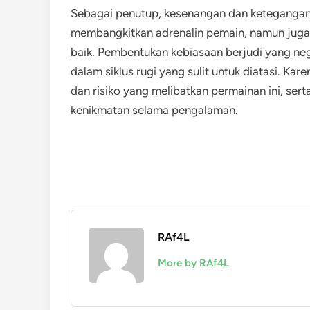
Sebagai penutup, kesenangan dan ketegangan 
membangkitkan adrenalin pemain, namun juga b
baik. Pembentukan kebiasaan berjudi yang n
dalam siklus rugi yang sulit untuk diatasi. Kar
dan risiko yang melibatkan permainan ini, se
kenikmatan selama pengalaman.
RAf4L
More by RAf4L