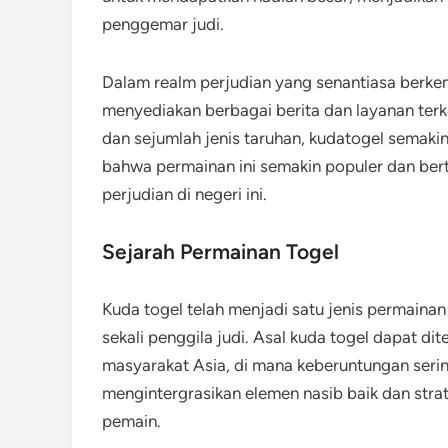
penggemar judi.
Dalam realm perjudian yang senantiasa berke
menyediakan berbagai berita dan layanan terk
dan sejumlah jenis taruhan, kudatogel semaki
bahwa permainan ini semakin populer dan bert
perjudian di negeri ini.
Sejarah Permainan Togel
Kuda togel telah menjadi satu jenis permainan
sekali penggila judi. Asal kuda togel dapat dit
masyarakat Asia, di mana keberuntungan serin
mengintergrasikan elemen nasib baik dan stra
pemain.