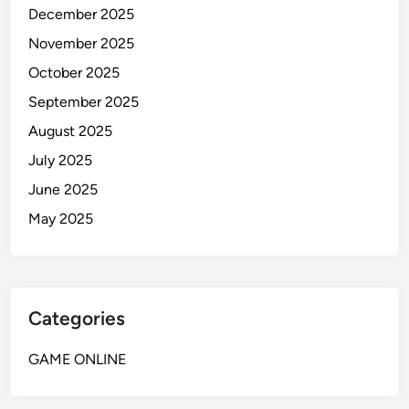
December 2025
November 2025
October 2025
September 2025
August 2025
July 2025
June 2025
May 2025
Categories
GAME ONLINE