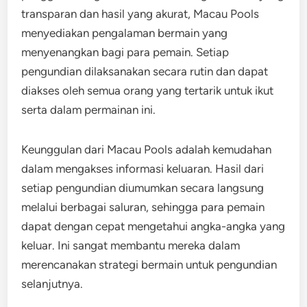
transparan dan hasil yang akurat, Macau Pools
menyediakan pengalaman bermain yang
menyenangkan bagi para pemain. Setiap
pengundian dilaksanakan secara rutin dan dapat
diakses oleh semua orang yang tertarik untuk ikut
serta dalam permainan ini.
Keunggulan dari Macau Pools adalah kemudahan
dalam mengakses informasi keluaran. Hasil dari
setiap pengundian diumumkan secara langsung
melalui berbagai saluran, sehingga para pemain
dapat dengan cepat mengetahui angka-angka yang
keluar. Ini sangat membantu mereka dalam
merencanakan strategi bermain untuk pengundian
selanjutnya.