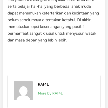
serta belajar hal-hal yang berbeda, anak muda
dapat menemukan ketertarikan dan kecintaan yang
belum sebelumnya ditentukan ketahui. Di akhir ,
memutuskan opsi kesenangan yang positif
bermanfaat sangat krusial untuk menyusun watak
dan masa depan yang lebih lebih.
RAf4L
More by RAf4L