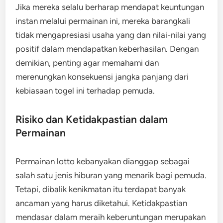
Jika mereka selalu berharap mendapat keuntungan
instan melalui permainan ini, mereka barangkali
tidak mengapresiasi usaha yang dan nilai-nilai yang
positif dalam mendapatkan keberhasilan. Dengan
demikian, penting agar memahami dan
merenungkan konsekuensi jangka panjang dari
kebiasaan togel ini terhadap pemuda.
Risiko dan Ketidakpastian dalam
Permainan
Permainan lotto kebanyakan dianggap sebagai
salah satu jenis hiburan yang menarik bagi pemuda.
Tetapi, dibalik kenikmatan itu terdapat banyak
ancaman yang harus diketahui. Ketidakpastian
mendasar dalam meraih keberuntungan merupakan