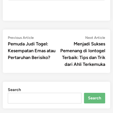
Post
Previous
Nex
Previous Article
Next Article
article:
artic
Pemuda Judi Togel:
Menjadi Sukses
navigation
Kesempatan Emas atau
Pemenang di Iontogel
Pertaruhan Berisiko?
Terbaik: Tips dan Trik
dari Ahli Terkemuka
Search
Search