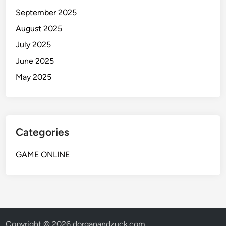
September 2025
August 2025
July 2025
June 2025
May 2025
Categories
GAME ONLINE
Copyright © 2026
dorganandzuck.com
.