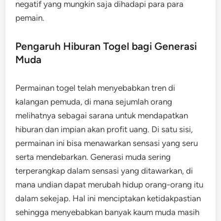
negatif yang mungkin saja dihadapi para para
pemain.
Pengaruh Hiburan Togel bagi Generasi
Muda
Permainan togel telah menyebabkan tren di
kalangan pemuda, di mana sejumlah orang
melihatnya sebagai sarana untuk mendapatkan
hiburan dan impian akan profit uang. Di satu sisi,
permainan ini bisa menawarkan sensasi yang seru
serta mendebarkan. Generasi muda sering
terperangkap dalam sensasi yang ditawarkan, di
mana undian dapat merubah hidup orang-orang itu
dalam sekejap. Hal ini menciptakan ketidakpastian
sehingga menyebabkan banyak kaum muda masih