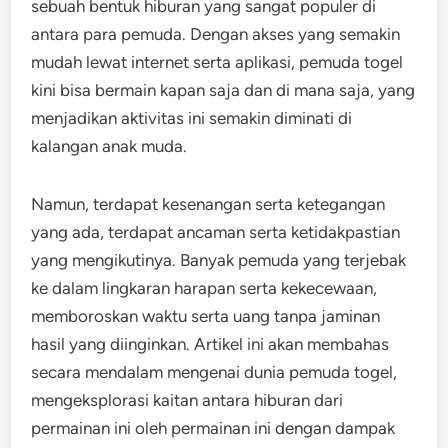
sebuah bentuk hiburan yang sangat populer di
antara para pemuda. Dengan akses yang semakin
mudah lewat internet serta aplikasi, pemuda togel
kini bisa bermain kapan saja dan di mana saja, yang
menjadikan aktivitas ini semakin diminati di
kalangan anak muda.
Namun, terdapat kesenangan serta ketegangan
yang ada, terdapat ancaman serta ketidakpastian
yang mengikutinya. Banyak pemuda yang terjebak
ke dalam lingkaran harapan serta kekecewaan,
memboroskan waktu serta uang tanpa jaminan
hasil yang diinginkan. Artikel ini akan membahas
secara mendalam mengenai dunia pemuda togel,
mengeksplorasi kaitan antara hiburan dari
permainan ini oleh permainan ini dengan dampak