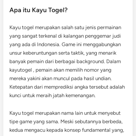
Apa itu Kayu Togel?
Kayu togel merupakan salah satu jenis permainan
yang sangat terkenal di kalangan penggemar judi
yang ada di Indonesia. Game ini menggabungkan
unsur keberuntungan serta taktik, yang menarik
banyak pemain dari berbagai background. Dalam
kayutogel , pemain akan memilih nomor yang
mereka yakini akan muncul pada hasil undian.
Ketepatan dari memprediksi angka tersebut adalah
kunci untuk meraih jatah kemenangan.
Kayu togel merupakan nama lain untuk menyebut
tipe game yang sama. Meski sebutannya berbeda,
kedua mengacu kepada konsep fundamental yang,