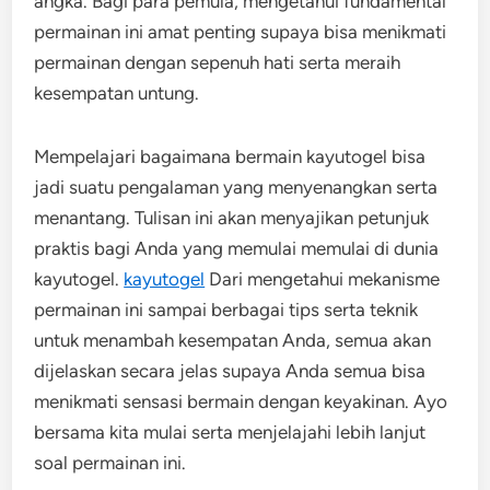
angka. Bagi para pemula, mengetahui fundamental
permainan ini amat penting supaya bisa menikmati
permainan dengan sepenuh hati serta meraih
kesempatan untung.
Mempelajari bagaimana bermain kayutogel bisa
jadi suatu pengalaman yang menyenangkan serta
menantang. Tulisan ini akan menyajikan petunjuk
praktis bagi Anda yang memulai memulai di dunia
kayutogel.
kayutogel
Dari mengetahui mekanisme
permainan ini sampai berbagai tips serta teknik
untuk menambah kesempatan Anda, semua akan
dijelaskan secara jelas supaya Anda semua bisa
menikmati sensasi bermain dengan keyakinan. Ayo
bersama kita mulai serta menjelajahi lebih lanjut
soal permainan ini.