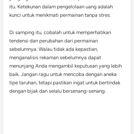
itu. Ketekunan dalam pengelolaan uang adalah
kunci untuk menikmati permainan tanpa stres.
Di samping itu, cobalah untuk memperhatikan
tendensi dan perubahan dari permainan
sebelumnya. Walau tidak ada kepastian,
menganalisis rekaman sebelumnya dapat
menunjang Anda mengambil keputusan yang lebih
baik. Jangan ragu untuk mencoba dengan aneka
tipe taruhan, tetapi pastikan ingat untuk bertindak
dengan bijak dan selalu bersenang-senang.