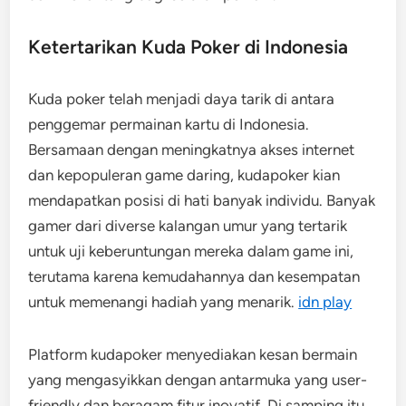
Ketertarikan Kuda Poker di Indonesia
Kuda poker telah menjadi daya tarik di antara
penggemar permainan kartu di Indonesia.
Bersamaan dengan meningkatnya akses internet
dan kepopuleran game daring, kudapoker kian
mendapatkan posisi di hati banyak individu. Banyak
gamer dari diverse kalangan umur yang tertarik
untuk uji keberuntungan mereka dalam game ini,
terutama karena kemudahannya dan kesempatan
untuk memenangi hadiah yang menarik.
idn play
Platform kudapoker menyediakan kesan bermain
yang mengasyikkan dengan antarmuka yang user-
friendly dan beragam fitur inovatif. Di samping itu,