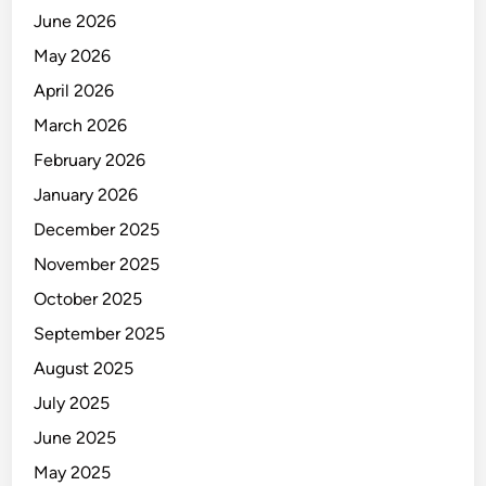
June 2026
May 2026
April 2026
March 2026
February 2026
January 2026
December 2025
November 2025
October 2025
September 2025
August 2025
July 2025
June 2025
May 2025