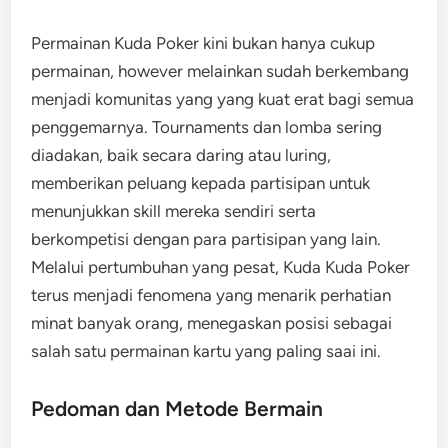
Permainan Kuda Poker kini bukan hanya cukup
permainan, however melainkan sudah berkembang
menjadi komunitas yang yang kuat erat bagi semua
penggemarnya. Tournaments dan lomba sering
diadakan, baik secara daring atau luring,
memberikan peluang kepada partisipan untuk
menunjukkan skill mereka sendiri serta
berkompetisi dengan para partisipan yang lain.
Melalui pertumbuhan yang pesat, Kuda Kuda Poker
terus menjadi fenomena yang menarik perhatian
minat banyak orang, menegaskan posisi sebagai
salah satu permainan kartu yang paling saai ini.
Pedoman dan Metode Bermain