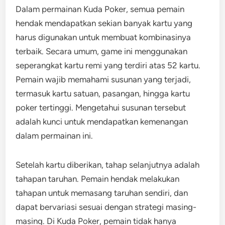
Dalam permainan Kuda Poker, semua pemain
hendak mendapatkan sekian banyak kartu yang
harus digunakan untuk membuat kombinasinya
terbaik. Secara umum, game ini menggunakan
seperangkat kartu remi yang terdiri atas 52 kartu.
Pemain wajib memahami susunan yang terjadi,
termasuk kartu satuan, pasangan, hingga kartu
poker tertinggi. Mengetahui susunan tersebut
adalah kunci untuk mendapatkan kemenangan
dalam permainan ini.
Setelah kartu diberikan, tahap selanjutnya adalah
tahapan taruhan. Pemain hendak melakukan
tahapan untuk memasang taruhan sendiri, dan
dapat bervariasi sesuai dengan strategi masing-
masing. Di Kuda Poker, pemain tidak hanya