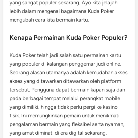
yang sangat populer sekarang. Ayo kita jelajahi
lebih dalam mengenai bagaimana Kuda Poker
mengubah cara kita bermain kartu.
Kenapa Permainan Kuda Poker Populer?
Kuda Poker telah jadi salah satu permainan kartu
yang populer di kalangan penggemar judi online.
Seorang alasan utamanya adalah kemudahan akses
akses yang ditawarkan ditawarkan oleh platform
tersebut. Pengguna dapat bermain kapan saja dan
pada berbagai tempat melalui perangkat mobile
yang dimiliki, hingga tidak perlu pergi ke kasino
fisik. Ini memungkinkan pemain untuk menikmati
pengalaman bermain yang fleksibel serta nyaman,
yang amat diminati di era digital sekarang.