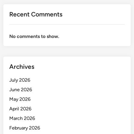
Recent Comments
No comments to show.
Archives
July 2026
June 2026
May 2026
April 2026
March 2026
February 2026