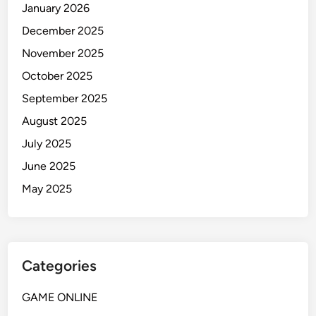
January 2026
December 2025
November 2025
October 2025
September 2025
August 2025
July 2025
June 2025
May 2025
Categories
GAME ONLINE