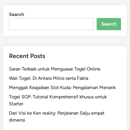
Search
Search
Recent Posts
Saran Terbaik untuk Menguasai Togel Online
Wali Togel: Di Antara Mitos serta Fakta
Menggali Keajaiban Slot Kuda: Pengalaman Menarik
Togel SGP: Tutorial Komprehensif khusus untuk
Starter
Dari Visi ke Ken reality: Perjalanan Salju empat
dimensi