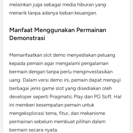
melainkan juga sebagai media hiburan yang
menarik tanpa adanya beban keuangan.
Manfaat Menggunakan Permainan
Demonstrasi
Memanfaatkan slot demo menyediakan peluang
kepada pemain agar mengalami pengalaman
bermain dengan tanpa perlu menginvestasikan
uang. Dalam versi demo ini, pemain dapat menguji
berbagai jenis game slot yang disediakan oleh
developer seperti Pragmatic Play dan PG Soft. Hal
ini memberi kesempatan pemain untuk
mengeksplorasi tema, fitur, dan mekanisme
permainan sebelum membuat pilihan dalam
bermain secara nyata.