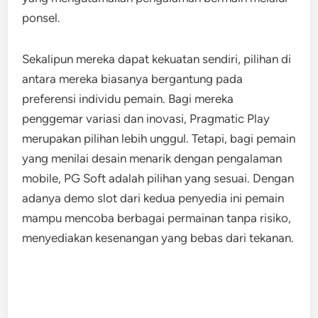
ponsel.
Sekalipun mereka dapat kekuatan sendiri, pilihan di
antara mereka biasanya bergantung pada
preferensi individu pemain. Bagi mereka
penggemar variasi dan inovasi, Pragmatic Play
merupakan pilihan lebih unggul. Tetapi, bagi pemain
yang menilai desain menarik dengan pengalaman
mobile, PG Soft adalah pilihan yang sesuai. Dengan
adanya demo slot dari kedua penyedia ini pemain
mampu mencoba berbagai permainan tanpa risiko,
menyediakan kesenangan yang bebas dari tekanan.