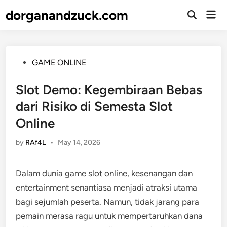
Skip
dorganandzuck.com
Mai
to
Open
Men
Search
content
Posted
GAME ONLINE
in
Slot Demo: Kegembiraan Bebas
dari Risiko di Semesta Slot
Online
by
RAf4L
•
May 14, 2026
Dalam dunia game slot online, kesenangan dan
entertainment senantiasa menjadi atraksi utama
bagi sejumlah peserta. Namun, tidak jarang para
pemain merasa ragu untuk mempertaruhkan dana