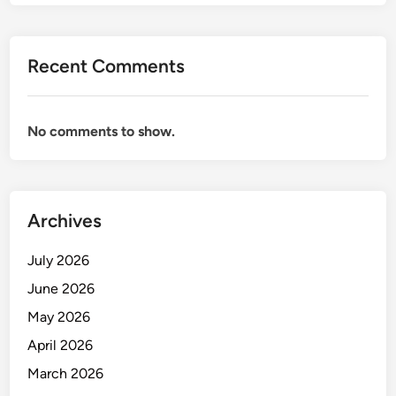
Recent Comments
No comments to show.
Archives
July 2026
June 2026
May 2026
April 2026
March 2026