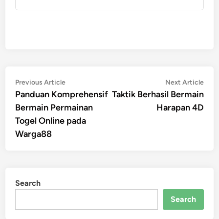
Post
Previous
Nex
Previous Article
Next Article
article:
artic
Panduan Komprehensif
Taktik Berhasil Bermain
navigation
Bermain Permainan
Harapan 4D
Togel Online pada
Warga88
Search
Search