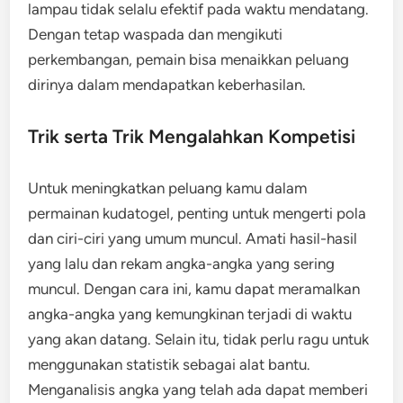
lampau tidak selalu efektif pada waktu mendatang.
Dengan tetap waspada dan mengikuti
perkembangan, pemain bisa menaikkan peluang
dirinya dalam mendapatkan keberhasilan.
Trik serta Trik Mengalahkan Kompetisi
Untuk meningkatkan peluang kamu dalam
permainan kudatogel, penting untuk mengerti pola
dan ciri-ciri yang umum muncul. Amati hasil-hasil
yang lalu dan rekam angka-angka yang sering
muncul. Dengan cara ini, kamu dapat meramalkan
angka-angka yang kemungkinan terjadi di waktu
yang akan datang. Selain itu, tidak perlu ragu untuk
menggunakan statistik sebagai alat bantu.
Menganalisis angka yang telah ada dapat memberi