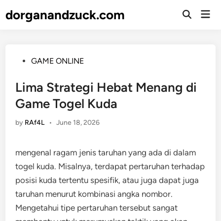
Skip
dorganandzuck.com
Mai
to
Open
Men
Search
content
Posted
GAME ONLINE
in
Lima Strategi Hebat Menang di
Game Togel Kuda
by
RAf4L
•
June 18, 2026
mengenal ragam jenis taruhan yang ada di dalam
togel kuda. Misalnya, terdapat pertaruhan terhadap
posisi kuda tertentu spesifik, atau juga dapat juga
taruhan menurut kombinasi angka nombor.
Mengetahui tipe pertaruhan tersebut sangat