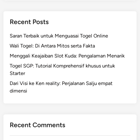
Recent Posts
Saran Terbaik untuk Menguasai Togel Online
Wali Togel: Di Antara Mitos serta Fakta
Menggali Keajaiban Slot Kuda: Pengalaman Menarik
Togel SGP: Tutorial Komprehensif khusus untuk
Starter
Dari Visi ke Ken reality: Perjalanan Salju empat
dimensi
Recent Comments