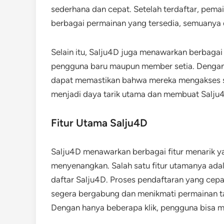
sederhana dan cepat. Setelah terdaftar, pema
berbagai permainan yang tersedia, semuanya 
Selain itu, Salju4D juga menawarkan berbaga
pengguna baru maupun member setia. Dengan 
dapat memastikan bahwa mereka mengakses sit
menjadi daya tarik utama dan membuat Salju4D
Fitur Utama Salju4D
Salju4D menawarkan berbagai fitur menarik
menyenangkan. Salah satu fitur utamanya ad
daftar Salju4D. Proses pendaftaran yang ce
segera bergabung dan menikmati permainan ta
Dengan hanya beberapa klik, pengguna bisa 