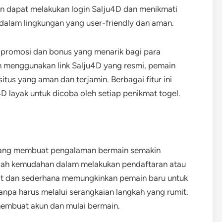
in dapat melakukan login Salju4D dan menikmati
dalam lingkungan yang user-friendly dan aman.
i promosi dan bonus yang menarik bagi para
menggunakan link Salju4D yang resmi, pemain
us yang aman dan terjamin. Berbagai fitur ini
 layak untuk dicoba oleh setiap penikmat togel.
 yang membuat pengalaman bermain semakin
alah kemudahan dalam melakukan pendaftaran atau
pat dan sederhana memungkinkan pemain baru untuk
npa harus melalui serangkaian langkah yang rumit.
membuat akun dan mulai bermain.