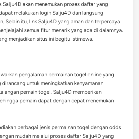
us Salju4D akan menemukan proses daftar yang
dapat melakukan login Salju4D dan langsung
. Selain itu, link Salju4D yang aman dan terpercaya
jelajahi semua fitur menarik yang ada di dalamnya.
ang menjadikan situs ini begitu istimewa.
awarkan pengalaman permainan togel online yang
ng dirancang untuk meningkatkan kenyamanan
i kalangan pemain togel. Salju4D memberikan
, sehingga pemain dapat dengan cepat menemukan
ediakan berbagai jenis permainan togel dengan odds
engan mudah melalui proses daftar Salju4D yang