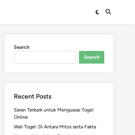
Switch
Open
to
Search
dark
mode
Search
Search
Recent Posts
Saran Terbaik untuk Menguasai Togel
Online
Wali Togel: Di Antara Mitos serta Fakta