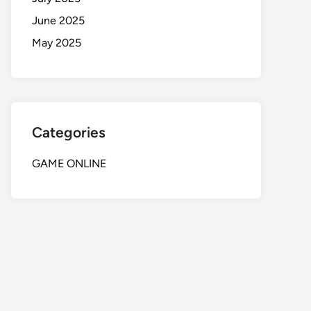
June 2025
May 2025
Categories
GAME ONLINE