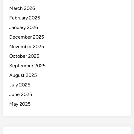
March 2026
February 2026
January 2026
December 2025
November 2025
October 2025
September 2025
August 2025
July 2025
June 2025
May 2025