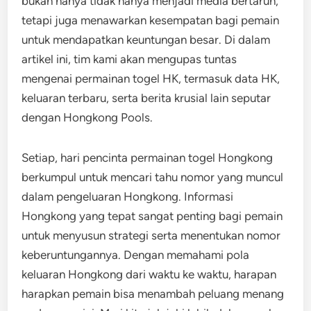
bukan hanya tidak hanya menjadi media bertaruh,
tetapi juga menawarkan kesempatan bagi pemain
untuk mendapatkan keuntungan besar. Di dalam
artikel ini, tim kami akan mengupas tuntas
mengenai permainan togel HK, termasuk data HK,
keluaran terbaru, serta berita krusial lain seputar
dengan Hongkong Pools.
Setiap, hari pencinta permainan togel Hongkong
berkumpul untuk mencari tahu nomor yang muncul
dalam pengeluaran Hongkong. Informasi
Hongkong yang tepat sangat penting bagi pemain
untuk menyusun strategi serta menentukan nomor
keberuntungannya. Dengan memahami pola
keluaran Hongkong dari waktu ke waktu, harapan
harapkan pemain bisa menambah peluang menang