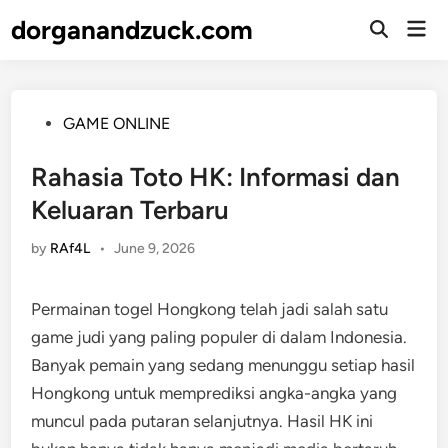
Skip
dorganandzuck.com
Mai
to
Open
Men
Search
content
Posted
GAME ONLINE
in
Rahasia Toto HK: Informasi dan
Keluaran Terbaru
by
RAf4L
•
June 9, 2026
Permainan togel Hongkong telah jadi salah satu
game judi yang paling populer di dalam Indonesia.
Banyak pemain yang sedang menunggu setiap hasil
Hongkong untuk memprediksi angka-angka yang
muncul pada putaran selanjutnya. Hasil HK ini