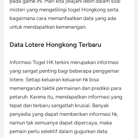
pada game ini. Mari kita jelajahi lebih dalam soal
misteri yang mengelilingi togel Hongkong serta
bagaimana cara memanfaatkan data yang ada
untuk mendapatkan kemenangan.
Data Lotere Hongkong Terbaru
Informasi Togel HK terkini merupakan informasi
yang sangat penting bagi beberapa penggemar
lotere. Setiap keluaran keluaran hk bisa
memengaruhi taktik permainan dan prediksi para
petaruh. Karena itu, mendapatkan informasi yang
tepat dan terbaru sangatlah krusial. Banyak
penyedia yang dapat memberikan informasi hk,
namun tak semuanya dapat dipercaya, maka
pemain perlu selektif dalam gugurkan data.