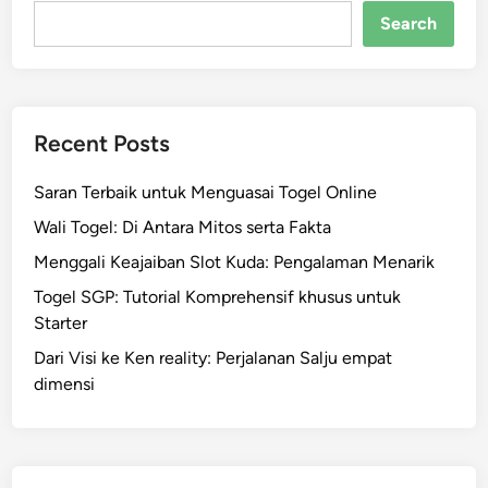
Search
Recent Posts
Saran Terbaik untuk Menguasai Togel Online
Wali Togel: Di Antara Mitos serta Fakta
Menggali Keajaiban Slot Kuda: Pengalaman Menarik
Togel SGP: Tutorial Komprehensif khusus untuk
Starter
Dari Visi ke Ken reality: Perjalanan Salju empat
dimensi