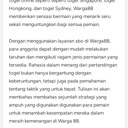
togel online seperti seperti togel Singapore, togel
Hongkong, dan togel Sydney, Warga88
memberikan sensasi bermain yang menarik seru
sekali menguntungkan bagi semua pemain.
Dengan menggunakan layanan sbo di Warga88,
para anggota dapat dengan mudah melakukan
taruhan dan mengikuti ragam jenis permainan yang
tersedia. Rahasia dalam menang dari pertandingan
togel bukan hanya bergantung dengan
keberuntungan, tetapi juga pada pemahaman
tentang taktik yang untuk tepat. Tulisan ini akan
membahas membahas sejumlah strategi yang
ampuh yang digunakan digunakan para pemain
untuk menambah kesempatan mereka dalam
meraih kemenangan di Warga 88.