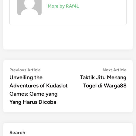
More by RAf4L
Post
Previous
Nex
Previous Article
Next Article
article:
artic
Unveiling the
Taktik Jitu Menang
navigation
Adventures of Kudaslot
Togel di Warga88
Games: Game yang
Yang Harus Dicoba
Search