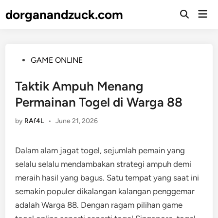
Skip
dorganandzuck.com
Mai
to
Open
Men
Search
content
Posted
GAME ONLINE
in
Taktik Ampuh Menang
Permainan Togel di Warga 88
by
RAf4L
•
June 21, 2026
Dalam alam jagat togel, sejumlah pemain yang
selalu selalu mendambakan strategi ampuh demi
meraih hasil yang bagus. Satu tempat yang saat ini
semakin populer dikalangan kalangan penggemar
adalah Warga 88. Dengan ragam pilihan game