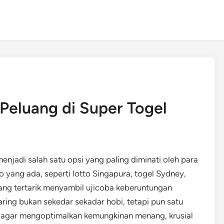
 Peluang di Super Togel
menjadi salah satu opsi yang paling diminati oleh para
 yang ada, seperti lotto Singapura, togel Sydney,
yang tertarik menyambil ujicoba keberuntungan
ring bukan sekedar sekadar hobi, tetapi pun satu
, agar mengoptimalkan kemungkinan menang, krusial