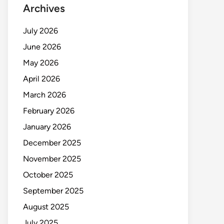
Archives
July 2026
June 2026
May 2026
April 2026
March 2026
February 2026
January 2026
December 2025
November 2025
October 2025
September 2025
August 2025
July 2025