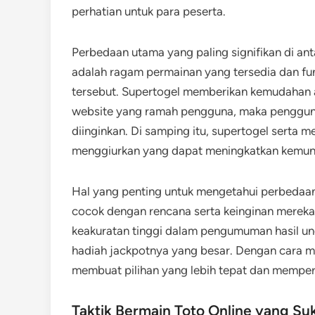
perhatian untuk para peserta.
Perbedaan utama yang paling signifikan di anta
adalah ragam permainan yang tersedia dan fun
tersebut. Supertogel memberikan kemudahan a
website yang ramah pengguna, maka penggu
diinginkan. Di samping itu, supertogel serta 
menggiurkan yang dapat meningkatkan kemun
Hal yang penting untuk mengetahui perbedaan
cocok dengan rencana serta keinginan mereka. 
keakuratan tinggi dalam pengumuman hasil un
hadiah jackpotnya yang besar. Dengan cara me
membuat pilihan yang lebih tepat dan memper
Taktik Bermain Toto Online yang Su