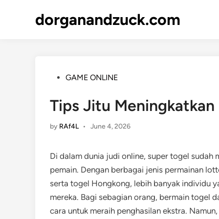
Skip
dorganandzuck.com
to
content
Posted
GAME ONLINE
in
Tips Jitu Meningkatkan
by
RAf4L
•
June 4, 2026
Di dalam dunia judi online, super togel sudah 
pemain. Dengan berbagai jenis permainan lotto
serta togel Hongkong, lebih banyak individu 
mereka. Bagi sebagian orang, bermain togel da
cara untuk meraih penghasilan ekstra. Namun