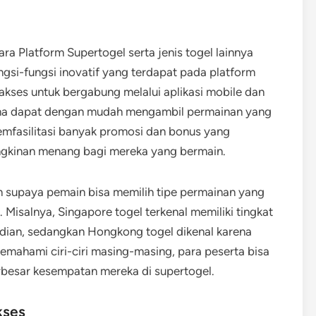
ra Platform Supertogel serta jenis togel lainnya
gsi-fungsi inovatif yang terdapat pada platform
kses untuk bergabung melalui aplikasi mobile dan
na dapat dengan mudah mengambil permainan yang
memfasilitasi banyak promosi dan bonus yang
gkinan menang bagi mereka yang bermain.
 supaya pemain bisa memilih tipe permainan yang
Misalnya, Singapore togel terkenal memiliki tingkat
dian, sedangkan Hongkong togel dikenal karena
mahami ciri-ciri masing-masing, para peserta bisa
besar kesempatan mereka di supertogel.
kses