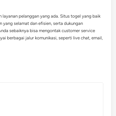
n layanan pelanggan yang ada. Situs togel yang baik
n yang selamat dan efisien, serta dukungan
 Anda sebaiknya bisa mengontak customer service
berbagai jalur komunikasi, seperti live chat, email,