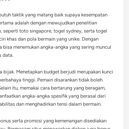
 butuh taktik yang matang baik supaya kesempatan
 pertama adalah dengan mewujudkan penelitian
, seperti toto singapore, togel sydney, serta togel
ciri khas dan pola bermain yang unike. Dengan
ta bisa menemukan angka-angka yang sering muncul
s data.
ra bijak. Menetapkan budget berjudi merupakan kunci
erbahaya tinggi. Pemain disarankan tidak boleh
elain itu, memakai cara bertarung yang beragam,
faatkan angka-angka spesifik yang berasal dari
abilitas dan menghadirkan tensi dalam bermain.
bonus serta promosi yang kemenangan disediakan
macau. Bermacam situs menawarkan diskon juga bonus