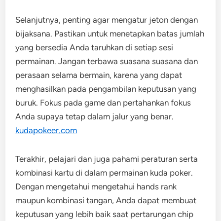
Selanjutnya, penting agar mengatur jeton dengan
bijaksana. Pastikan untuk menetapkan batas jumlah
yang bersedia Anda taruhkan di setiap sesi
permainan. Jangan terbawa suasana suasana dan
perasaan selama bermain, karena yang dapat
menghasilkan pada pengambilan keputusan yang
buruk. Fokus pada game dan pertahankan fokus
Anda supaya tetap dalam jalur yang benar.
kudapokeer.com
Terakhir, pelajari dan juga pahami peraturan serta
kombinasi kartu di dalam permainan kuda poker.
Dengan mengetahui mengetahui hands rank
maupun kombinasi tangan, Anda dapat membuat
keputusan yang lebih baik saat pertarungan chip