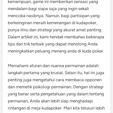
kemampuan, game ini memberikan sensasi yang
mendalam bagi siapa saja yang ingin sekali
mencoba nasibnya. Namun, bagi partisipan yang
berkeinginan meraih kemenangan di kudapoker,
punya ilmu dan strategi yang akurat amat penting.
Dalam artikel ini, kami hendak membahas beberapa
tips dan trik terbaik yang dapat menolong Anda
meningkatkan peluang menang anda di kuda poker.
Memahami aturan dan nuansa permainan adalah
langkah pertama yang krusial. Selain itu, hal ini juga
penting juga mengetahui cara membaca opponen
dan memetik psikologi permainan. Dengan strategi
yang benar serta pengetahuan yang dalam tentang
permainan, Anda akan lebih siap menghadapi
rintangan di meja kudapoker. Mari kita telusuri lebih