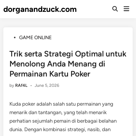
Skip
dorganandzuck.com
Mai
to
Open
Men
Search
content
Posted
GAME ONLINE
in
Trik serta Strategi Optimal untuk
Menolong Anda Menang di
Permainan Kartu Poker
by
RAf4L
•
June 5, 2026
Kuda poker adalah salah satu permainan yang
menarik dan tantangan, yang telah menarik
perhatian sejumlah pemain di berbagai belahan
dunia. Dengan kombinasi strategi, nasib, dan