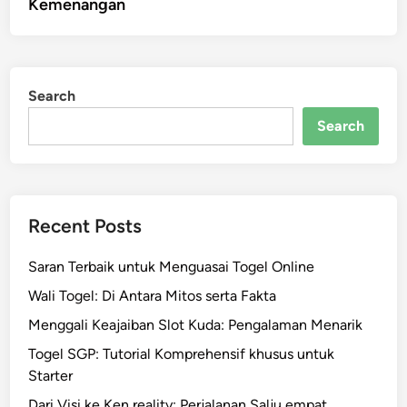
Kemenangan
Search
Search
Recent Posts
Saran Terbaik untuk Menguasai Togel Online
Wali Togel: Di Antara Mitos serta Fakta
Menggali Keajaiban Slot Kuda: Pengalaman Menarik
Togel SGP: Tutorial Komprehensif khusus untuk
Starter
Dari Visi ke Ken reality: Perjalanan Salju empat