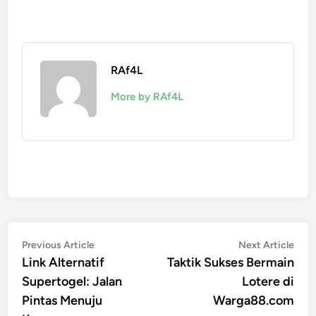
RAf4L
More by RAf4L
Post
Previous
Nex
Previous Article
Next Article
article:
artic
Link Alternatif
Taktik Sukses Bermain
navigation
Supertogel: Jalan
Lotere di
Pintas Menuju
Warga88.com