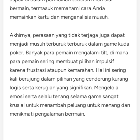
bermain, termasuk memahami cara Anda
memainkan kartu dan menganalisis musuh.
Akhirnya, perasaan yang tidak terjaga juga dapat
menjadi musuh terburuk terburuk dalam game kuda
poker. Banyak para pemain mengalami tilt, di mana
para pemain sering membuat pilihan impulsif
karena frustrasi ataupun kemarahan. Hal ini sering
kali berujung dalam pilihan yang cenderung kurang
logis serta kerugian yang signifikan. Mengelola
emosi serta selalu tenang selama game sangat
krusial untuk menambah peluang untuk menang dan
menikmati pengalaman bermain.