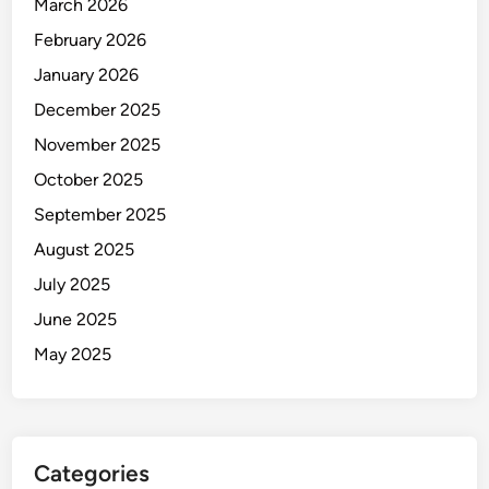
March 2026
February 2026
January 2026
December 2025
November 2025
October 2025
September 2025
August 2025
July 2025
June 2025
May 2025
Categories