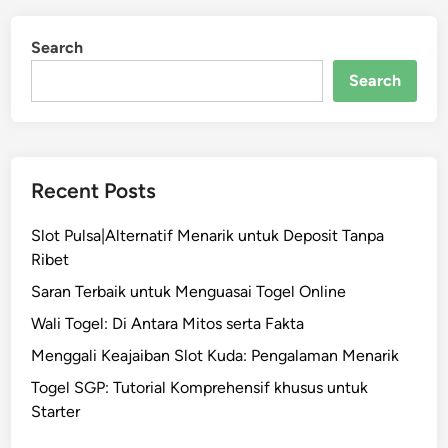
Search
Search
Recent Posts
Slot Pulsa|Alternatif Menarik untuk Deposit Tanpa
Ribet
Saran Terbaik untuk Menguasai Togel Online
Wali Togel: Di Antara Mitos serta Fakta
Menggali Keajaiban Slot Kuda: Pengalaman Menarik
Togel SGP: Tutorial Komprehensif khusus untuk
Starter