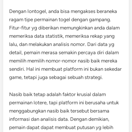
Dengan Iontogel, anda bisa mengakses beraneka
ragam tipe permainan togel dengan gampang.
Fitur-fitur yg diberikan memungkinkan anda dalam
memeriksa data statistik, memeriksa rekap yang
lalu, dan melakukan analisis nomor. Dari data yg
detail, pemain merasa semakin percaya diri dalam
memilih memilih nomor-nomor nasib baik mereka
sendiri. Hal ini membuat platform ini bukan sekedar
game, tetapi juga sebagai sebuah strategi.
Nasib baik tetap adalah faktor krusial dalam
permainan lotere, tapi platform ini berusaha untuk
menggabungkan nasib baik tersebut bersama
informasi dan analisis data. Dengan demikian,
pemain dapat dapat membuat putusan yg lebih