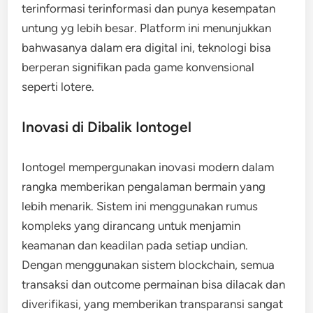
terinformasi terinformasi dan punya kesempatan
untung yg lebih besar. Platform ini menunjukkan
bahwasanya dalam era digital ini, teknologi bisa
berperan signifikan pada game konvensional
seperti lotere.
Inovasi di Dibalik Iontogel
Iontogel mempergunakan inovasi modern dalam
rangka memberikan pengalaman bermain yang
lebih menarik. Sistem ini menggunakan rumus
kompleks yang dirancang untuk menjamin
keamanan dan keadilan pada setiap undian.
Dengan menggunakan sistem blockchain, semua
transaksi dan outcome permainan bisa dilacak dan
diverifikasi, yang memberikan transparansi sangat