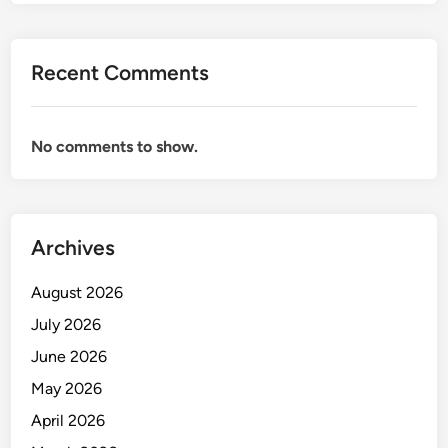
Recent Comments
No comments to show.
Archives
August 2026
July 2026
June 2026
May 2026
April 2026