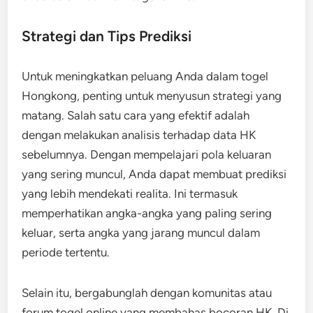
Strategi dan Tips Prediksi
Untuk meningkatkan peluang Anda dalam togel
Hongkong, penting untuk menyusun strategi yang
matang. Salah satu cara yang efektif adalah
dengan melakukan analisis terhadap data HK
sebelumnya. Dengan mempelajari pola keluaran
yang sering muncul, Anda dapat membuat prediksi
yang lebih mendekati realita. Ini termasuk
memperhatikan angka-angka yang paling sering
keluar, serta angka yang jarang muncul dalam
periode tertentu.
Selain itu, bergabunglah dengan komunitas atau
forum togel online yang membahas bocoran HK. Di