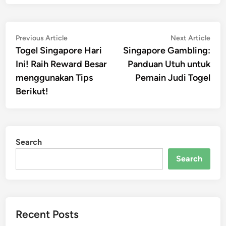
Post
Previous
Nex
Previous Article
Next Article
article:
artic
Togel Singapore Hari
Singapore Gambling:
navigation
Ini! Raih Reward Besar
Panduan Utuh untuk
menggunakan Tips
Pemain Judi Togel
Berikut!
Search
Search
Recent Posts