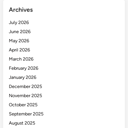
Archives
July 2026
June 2026
May 2026
April 2026
March 2026
February 2026
January 2026
December 2025
November 2025
October 2025
September 2025
August 2025