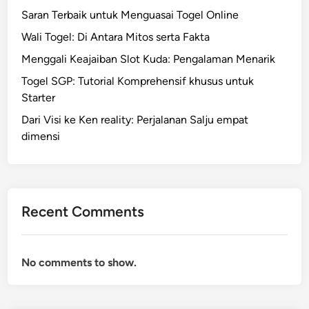
Saran Terbaik untuk Menguasai Togel Online
Wali Togel: Di Antara Mitos serta Fakta
Menggali Keajaiban Slot Kuda: Pengalaman Menarik
Togel SGP: Tutorial Komprehensif khusus untuk
Starter
Dari Visi ke Ken reality: Perjalanan Salju empat
dimensi
Recent Comments
No comments to show.