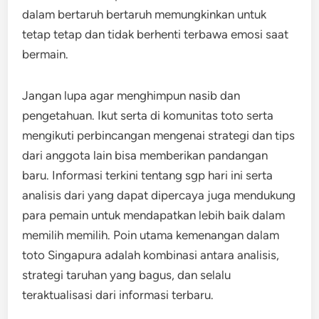
dalam bertaruh bertaruh memungkinkan untuk
tetap tetap dan tidak berhenti terbawa emosi saat
bermain.
Jangan lupa agar menghimpun nasib dan
pengetahuan. Ikut serta di komunitas toto serta
mengikuti perbincangan mengenai strategi dan tips
dari anggota lain bisa memberikan pandangan
baru. Informasi terkini tentang sgp hari ini serta
analisis dari yang dapat dipercaya juga mendukung
para pemain untuk mendapatkan lebih baik dalam
memilih memilih. Poin utama kemenangan dalam
toto Singapura adalah kombinasi antara analisis,
strategi taruhan yang bagus, dan selalu
teraktualisasi dari informasi terbaru.