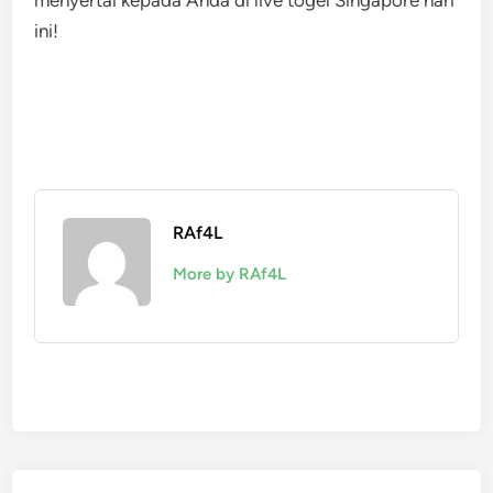
menyertai kepada Anda di live togel Singapore hari
ini!
RAf4L
More by RAf4L