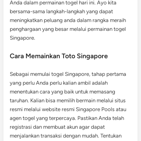
Anda dalam permainan togel hari ini. Ayo kita
bersama-sama langkah-langkah yang dapat
meningkatkan peluang anda dalam rangka meraih
penghargaan yang besar melalui permainan togel
Singapore.
Cara Memainkan Toto Singapore
Sebagai memulai togel Singapore, tahap pertama
yang perlu Anda perlu kalian ambil adalah
menentukan cara yang baik untuk memasang
taruhan. Kalian bisa memilih bermain melalui situs
resmi melalui website resmi Singapore Pools atau
agen togel yang terpercaya. Pastikan Anda telah
registrasi dan membuat akun agar dapat
menjalankan transaksi dengan mudah. Tentukan