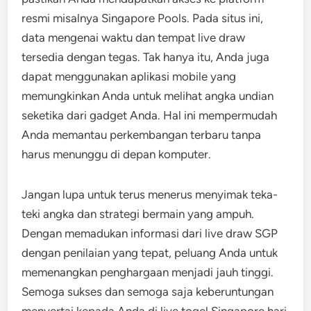
resmi misalnya Singapore Pools. Pada situs ini,
data mengenai waktu dan tempat live draw
tersedia dengan tegas. Tak hanya itu, Anda juga
dapat menggunakan aplikasi mobile yang
memungkinkan Anda untuk melihat angka undian
seketika dari gadget Anda. Hal ini mempermudah
Anda memantau perkembangan terbaru tanpa
harus menunggu di depan komputer.
Jangan lupa untuk terus menerus menyimak teka-
teki angka dan strategi bermain yang ampuh.
Dengan memadukan informasi dari live draw SGP
dengan penilaian yang tepat, peluang Anda untuk
memenangkan penghargaan menjadi jauh tinggi.
Semoga sukses dan semoga saja keberuntungan