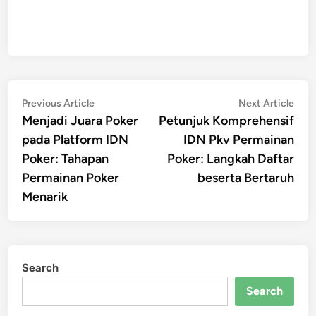
Post
Previous
Nex
Previous Article
Next Article
article:
artic
Menjadi Juara Poker
Petunjuk Komprehensif
navigation
pada Platform IDN
IDN Pkv Permainan
Poker: Tahapan
Poker: Langkah Daftar
Permainan Poker
beserta Bertaruh
Menarik
Search
Search