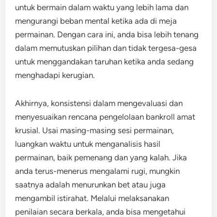
untuk bermain dalam waktu yang lebih lama dan
mengurangi beban mental ketika ada di meja
permainan. Dengan cara ini, anda bisa lebih tenang
dalam memutuskan pilihan dan tidak tergesa-gesa
untuk menggandakan taruhan ketika anda sedang
menghadapi kerugian.
Akhirnya, konsistensi dalam mengevaluasi dan
menyesuaikan rencana pengelolaan bankroll amat
krusial. Usai masing-masing sesi permainan,
luangkan waktu untuk menganalisis hasil
permainan, baik pemenang dan yang kalah. Jika
anda terus-menerus mengalami rugi, mungkin
saatnya adalah menurunkan bet atau juga
mengambil istirahat. Melalui melaksanakan
penilaian secara berkala, anda bisa mengetahui