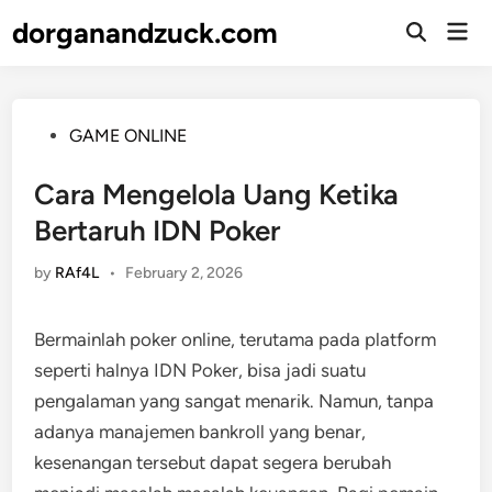
Skip
dorganandzuck.com
Mai
to
Open
Men
Search
content
Posted
GAME ONLINE
in
Cara Mengelola Uang Ketika
Bertaruh IDN Poker
by
RAf4L
•
February 2, 2026
Bermainlah poker online, terutama pada platform
seperti halnya IDN Poker, bisa jadi suatu
pengalaman yang sangat menarik. Namun, tanpa
adanya manajemen bankroll yang benar,
kesenangan tersebut dapat segera berubah