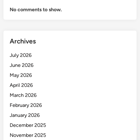
No comments to show.
Archives
July 2026
June 2026
May 2026
April 2026
March 2026
February 2026
January 2026
December 2025
November 2025