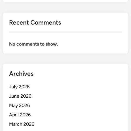
Recent Comments
No comments to show.
Archives
July 2026
June 2026
May 2026
April 2026
March 2026