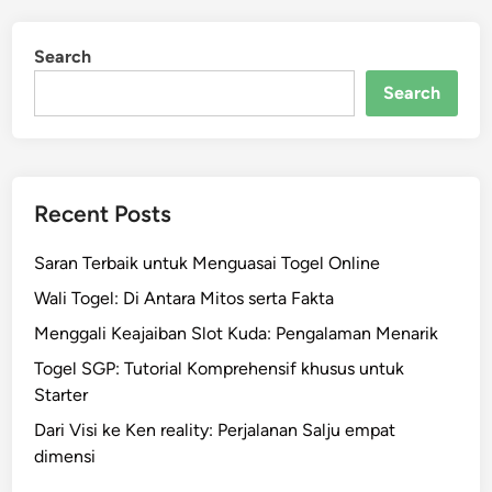
Search
Search
Recent Posts
Saran Terbaik untuk Menguasai Togel Online
Wali Togel: Di Antara Mitos serta Fakta
Menggali Keajaiban Slot Kuda: Pengalaman Menarik
Togel SGP: Tutorial Komprehensif khusus untuk
Starter
Dari Visi ke Ken reality: Perjalanan Salju empat
dimensi