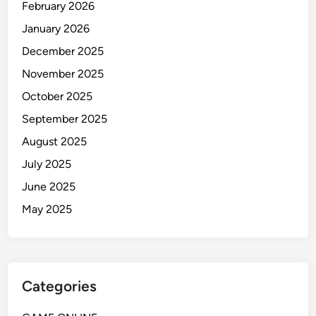
February 2026
January 2026
December 2025
November 2025
October 2025
September 2025
August 2025
July 2025
June 2025
May 2025
Categories