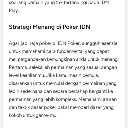
seorang pemain yang tak tertandingi pada IDN
Play.
Strategi Menang di Poker IDN
Agar jadi raja poker di IDN Poker, sungguh esensial
untuk memahami cara fundamental yang dapat
melipatgandakan kemungkinan anda untuk menang.
Pertama, seleksilah permainan yang sesuai dengan
level keahlianmu. Jika kamu masih pemula,
disarankan untuk memulai dengan permainan yang
lebih sederhana dan secara bertahap berganti ke
permainan yang lebih kompleks. Memahami aturan
dan taktik dasar poker bakal memberi dasar yang
kokoh untuk game-mu.