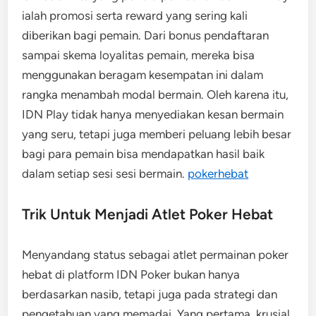
ialah promosi serta reward yang sering kali
diberikan bagi pemain. Dari bonus pendaftaran
sampai skema loyalitas pemain, mereka bisa
menggunakan beragam kesempatan ini dalam
rangka menambah modal bermain. Oleh karena itu,
IDN Play tidak hanya menyediakan kesan bermain
yang seru, tetapi juga memberi peluang lebih besar
bagi para pemain bisa mendapatkan hasil baik
dalam setiap sesi sesi bermain.
pokerhebat
Trik Untuk Menjadi Atlet Poker Hebat
Menyandang status sebagai atlet permainan poker
hebat di platform IDN Poker bukan hanya
berdasarkan nasib, tetapi juga pada strategi dan
pengetahuan yang memadai. Yang pertama, krusial