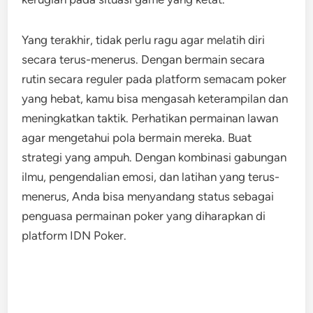
Yang terakhir, tidak perlu ragu agar melatih diri
secara terus-menerus. Dengan bermain secara
rutin secara reguler pada platform semacam poker
yang hebat, kamu bisa mengasah keterampilan dan
meningkatkan taktik. Perhatikan permainan lawan
agar mengetahui pola bermain mereka. Buat
strategi yang ampuh. Dengan kombinasi gabungan
ilmu, pengendalian emosi, dan latihan yang terus-
menerus, Anda bisa menyandang status sebagai
penguasa permainan poker yang diharapkan di
platform IDN Poker.